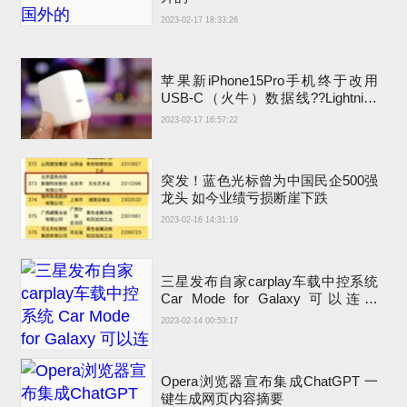
2023-02-17 18:33:26
苹果新iPhone15Pro手机终于改用
USB-C（火牛）数据线??Lightning
充电接口退出
2023-02-17 16:57:22
突发！蓝色光标曾为中国民企500强
龙头 如今业绩亏损断崖下跌
2023-02-16 14:31:19
三星发布自家carplay车载中控系统
Car Mode for Galaxy 可以连接
carplay吗？
2023-02-14 00:53:17
Opera浏览器宣布集成ChatGPT 一
键生成网页内容摘要