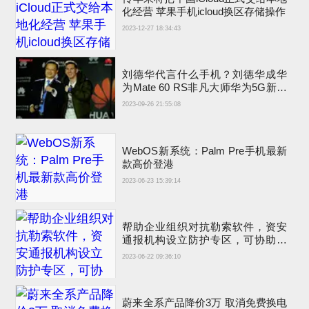
化经营 苹果手机icloud换区存储操作
2023-12-27 18:34:43
刘德华代言什么手机？刘德华成华
为Mate 60 RS非凡大师华为5G新手
机代言人
2023-09-26 21:55:08
WebOS新系统：Palm Pre手机最新
款高价登港
2023-06-23 15:39:14
帮助企业组织对抗勒索软件，资安
通报机构设立防护专区，可协助事
前、事中与事后因应
2023-06-22 09:36:10
蔚来全系产品降价3万 取消免费换电