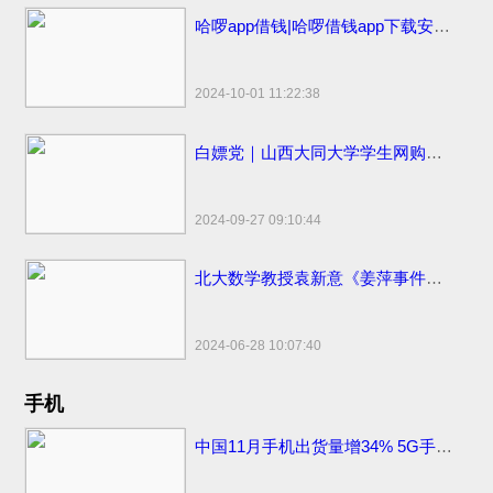
哈啰app借钱|哈啰借钱app下载安装免费小小上当和电话骚扰
2024-10-01 11:22:38
白嫖党｜山西大同大学学生网购申请“仅退款”被拒骂客服一小时
2024-09-27 09:10:44
北大数学教授袁新意《姜萍事件的疑点分析》点评姜萍板书 阿里巴巴竞赛受质疑
2024-06-28 10:07:40
手机
中国11月手机出货量增34% 5G手机出货量2709.2万部