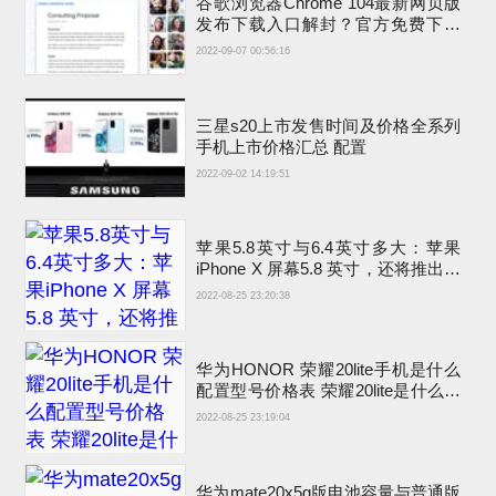
谷歌浏览器Chrome 104最新网页版
发布下载入口解封？官方免费下载
包地址
2022-09-07 00:56:16
三星s20上市发售时间及价格全系列
手机上市价格汇总 配置
2022-09-02 14:19:51
苹果5.8英寸与6.4英寸多大：苹果
iPhone X 屏幕5.8 英寸，还将推出哪
些6.4 英寸新手机
2022-08-25 23:20:38
华为HONOR 荣耀20lite手机是什么
配置型号价格表 荣耀20lite是什么意
思
2022-08-25 23:19:04
华为mate20x5g版电池容量与普通版