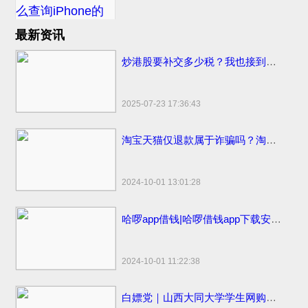
最新资讯
炒港股要补交多少税？我也接到催交补税特别行动的电话了
2025-07-23 17:36:43
淘宝天猫仅退款属于诈骗吗？淘宝天猫开始部分取消仅退款
2024-10-01 13:01:28
哈啰app借钱|哈啰借钱app下载安装免费小小上当和电话骚扰
2024-10-01 11:22:38
白嫖党｜山西大同大学学生网购申请“仅退款”被拒骂客服一小时