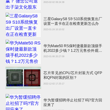
2023-02-02 09:24:38
三星GalaxyS8 S9 S10系统恢复出厂
设置一直卡在正在检查更新怎么办
2023-01-24 10:10:02
华为Mate50 RS保时捷最新款顶级手
机2022多少钱？1.2万元售价外观图
片吊打iPhone14
2023-01-06 20:27:09
芯片常见的CPU芯片封装方式 QFP
和QFN封装的区别？
2022-12-02 17:25:17
华为暂缓招聘停止社招了吗?官方回
应来了