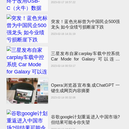
充电接口退出
2023-02-17 16:57:22
突发！蓝色光标曾为中国民企500强
龙头 如今业绩亏损断崖下跌
2023-02-16 14:31:19
三星发布自家carplay车载中控系统
Car Mode for Galaxy 可以连接
carplay吗？
2023-02-14 00:53:17
Opera浏览器宣布集成ChatGPT 一
键生成网页内容摘要
2023-02-14 00:32:08
谷歌google计划重返进入中国市场?
但结果可能令你失望