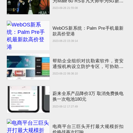
为Mate 60 RS非凡大师华为5G新手
机代言人
2023-09-26 21:55:08
WebOS新系统：Palm Pre手机最新
款高价登港
2023-06-23 15:39:14
帮助企业组织对抗勒索软件，资安
通报机构设立防护专区，可协助事
前、事中与事后因应
2023-06-22 09:36:10
蔚来全系产品降价3万 取消免费换电
换一次电池180元
2023-06-12 17:27:49
电商平台三巨头开打最大规模折扣
价格战再次打响