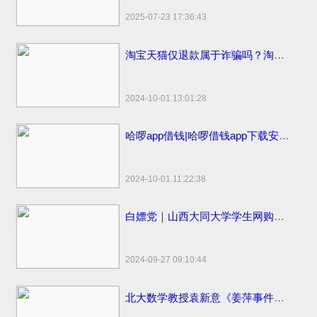
2025-07-23 17:36:43
淘宝天猫仅退款属于诈骗吗？淘宝天猫开始部分取消仅退款
2024-10-01 13:01:28
哈啰app借钱|哈啰借钱app下载安装免费小小上当和电话骚扰
2024-10-01 11:22:38
白嫖党｜山西大同大学学生网购申请“仅退款”被拒骂客服一小时
2024-09-27 09:10:44
北大数学教授袁新意《姜萍事件的疑点分析》点评姜萍板书 阿里巴巴竞赛受质疑