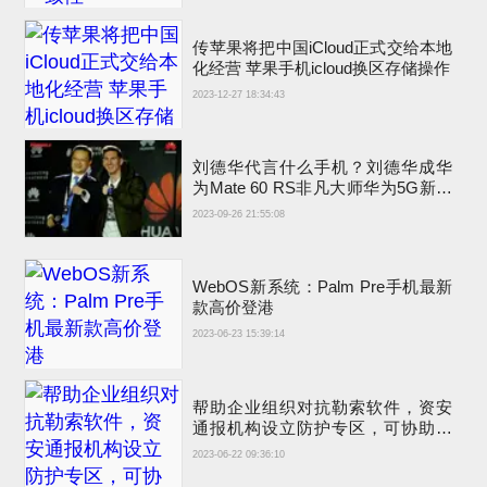
传苹果将把中国iCloud正式交给本地
化经营 苹果手机icloud换区存储操作
2023-12-27 18:34:43
刘德华代言什么手机？刘德华成华
为Mate 60 RS非凡大师华为5G新手
机代言人
2023-09-26 21:55:08
WebOS新系统：Palm Pre手机最新
款高价登港
2023-06-23 15:39:14
帮助企业组织对抗勒索软件，资安
通报机构设立防护专区，可协助事
前、事中与事后因应
2023-06-22 09:36:10