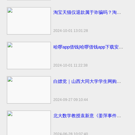
淘宝天猫仅退款属于诈骗吗？淘宝天猫开始部分取消仅退款
2024-10-01 13:01:28
哈啰app借钱|哈啰借钱app下载安装免费小小上当和电话骚扰
2024-10-01 11:22:38
白嫖党｜山西大同大学学生网购申请“仅退款”被拒骂客服一小时
2024-09-27 09:10:44
北大数学教授袁新意《姜萍事件的疑点分析》点评姜萍板书 阿里巴巴竞赛受质疑
2024-06-28 10:07:40