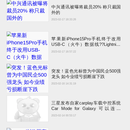
中兴通讯被曝将裁员20% 称只裁国
外的
2023-02-17 18:33:26
苹果新iPhone15Pro手机终于改用
USB-C（火牛）数据线??Lightning
充电接口退出
2023-02-17 16:57:22
突发！蓝色光标曾为中国民企500强
龙头 如今业绩亏损断崖下跌
2023-02-16 14:31:19
三星发布自家carplay车载中控系统
Car Mode for Galaxy 可以连接
carplay吗？
2023-02-14 00:53:17