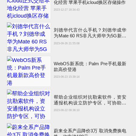
化经营 苹果手机icloud换区存储操作
2023-12-27 18:34:43
刘德华代言什么手机？刘德华成华
为Mate 60 RS非凡大师华为5G新手
机代言人
2023-09-26 21:55:08
WebOS新系统：Palm Pre手机最新
款高价登港
2023-06-23 15:39:14
帮助企业组织对抗勒索软件，资安
通报机构设立防护专区，可协助事
前、事中与事后因应
2023-06-22 09:36:10
蔚来全系产品降价3万 取消免费换电