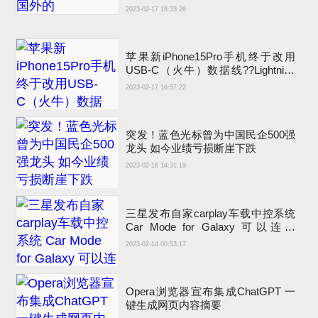
2023-02-17 18:33:26
苹果新iPhone15Pro手机终于改用
USB-C（火牛）数据线??Lightning
充电接口退出
2023-02-17 16:57:22
突发！蓝色光标曾为中国民企500强
龙头 如今业绩亏损断崖下跌
2023-02-16 14:31:19
三星发布自家carplay车载中控系统
Car Mode for Galaxy 可以连接
carplay吗？
2023-02-14 00:53:17
Opera浏览器宣布集成ChatGPT 一
键生成网页内容摘要