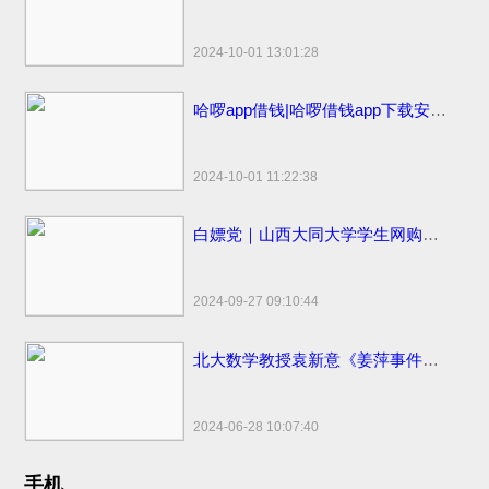
2024-10-01 13:01:28
哈啰app借钱|哈啰借钱app下载安装免费小小上当和电话骚扰
2024-10-01 11:22:38
白嫖党｜山西大同大学学生网购申请“仅退款”被拒骂客服一小时
2024-09-27 09:10:44
北大数学教授袁新意《姜萍事件的疑点分析》点评姜萍板书 阿里巴巴竞赛受质疑
2024-06-28 10:07:40
手机