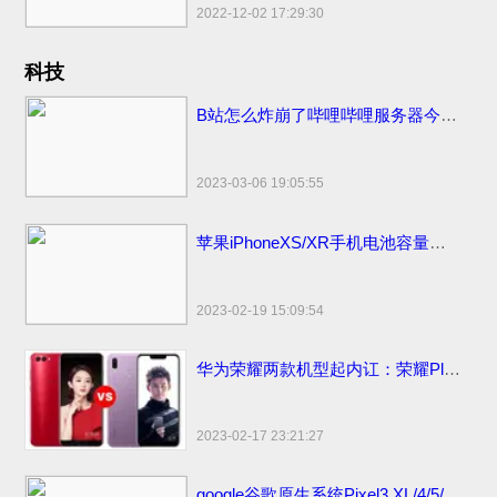
2022-12-02 17:29:30
科技
B站怎么炸崩了哔哩哔哩服务器今日怎么又炸挂了？技术团队公开早先原因
2023-03-06 19:05:55
苹果iPhoneXS/XR手机电池容量续航最强？答案揭晓
2023-02-19 15:09:54
华为荣耀两款机型起内讧：荣耀Play官方价格同价同配该如何选？
2023-02-17 23:21:27
google谷歌原生系统Pixel3 XL/4/5/6 pro手机价格：刘海屏设计顶配版曾卖6900元