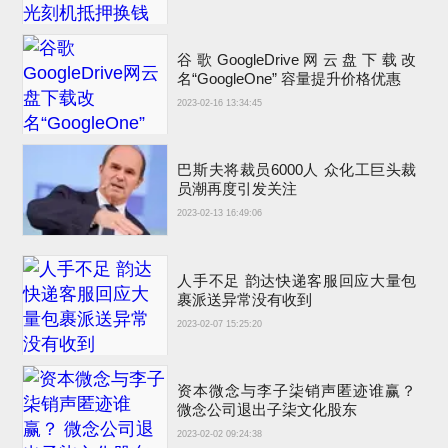
谷歌GoogleDrive网云盘下载改
名“GoogleOne” 容量提升价格优惠
2023-02-16 13:34:45
巴斯夫将裁员6000人 众化工巨头裁
员潮再度引发关注
2023-02-13 16:49:06
人手不足 韵达快递客服回应大量包
裹派送异常没有收到
2023-02-07 15:25:20
资本微念与李子柒销声匿迹谁赢？
微念公司退出子柒文化股东
2023-02-02 09:24:38