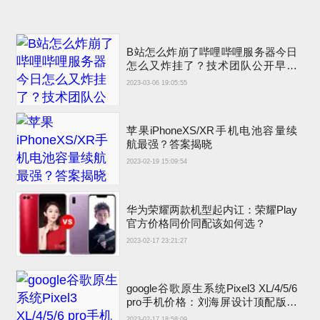
B站怎么炸崩了哔哩哔哩服务器今日
怎么又炸挂了？技术团队公开早先
原因
2023-03-06 19:05:55
苹果iPhoneXS/XR手机电池容量续
航最强？答案揭晓
2023-02-19 15:09:54
华为荣耀两款机型起内讧：荣耀Play
官方价格同价同配该如何选？
2023-02-17 23:21:27
google谷歌原生系统Pixel3 XL/4/5/6
pro手机价格：刘海屏设计顶配版曾
卖6900元
2023-02-17 18:58:09