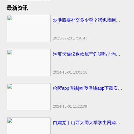
最新资讯
炒港股要补交多少税？我也接到催交补税特别行动的电话了
2025-07-23 17:36:43
淘宝天猫仅退款属于诈骗吗？淘宝天猫开始部分取消仅退款
2024-10-01 13:01:28
哈啰app借钱|哈啰借钱app下载安装免费小小上当和电话骚扰
2024-10-01 11:22:38
白嫖党｜山西大同大学学生网购申请“仅退款”被拒骂客服一小时