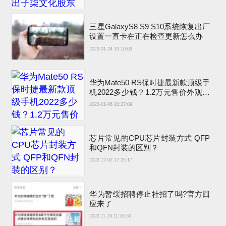
三星GalaxyS8 S9 S10系统恢复出厂
设置一直卡在正在检查更新怎么办
2023-01-24 10:10:02
华为Mate50 RS保时捷最新款顶级手
机2022多少钱？1.2万元售价外观图
片吊打iPhone14
2023-01-06 20:27:09
芯片常见的CPU芯片封装方式 QFP
和QFN封装的区别？
2022-12-02 17:25:17
华为暂缓招聘停止社招了吗?官方回
应来了
2022-11-19 11:53:50