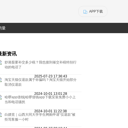
APP下载
销量
最新资讯
炒港股要补交多少税？我也接到催交补税特别行
动的电话了
2025-07-23 17:36:43
淘宝天猫仅退款属于诈骗吗？淘宝天猫开始部分
取消仅退款
2024-10-01 13:01:28
哈啰app借钱|哈啰借钱app下载安装免费小小上
当和电话骚扰
2024-10-01 11:22:38
白嫖党｜山西大同大学学生网购申请“仅退款”被
拒骂客服一小时