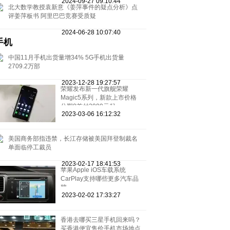
2024-09-27 09:10:44
北大数学教授袁新意《姜萍事件的疑点分析》点
评姜萍板书 阿里巴巴竞赛受质疑
2024-06-28 10:07:40
手机
中国11月手机出货量增34% 5G手机出货量
2709.2万部
2023-12-28 19:27:57
荣耀发布新一代旗舰荣耀
Magic5系列，新款上市价格
分期0首付3999元起
2023-03-06 16:12:32
美国商务部指违禁，长江存储被美国拜登制裁名
单面临停工裁员
2023-02-17 18:41:53
苹果Apple iOS车载系统
CarPlay支持哪些更多汽车品
牌
2023-02-02 17:33:27
香港去哪买三星手机回来吗？
买香港便宜售价手机市场地点