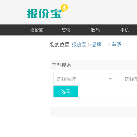
报价宝
资讯
数码
手机
您的位置:
报价宝
>
品牌：
>
车系：
车型搜索
选择品牌
选择
选车
-
-