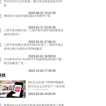
华为5G芯片正式亮相：预示华为将发首款5G手
机
2023-08-31 13:22:33
腾讯传计划放弃虚拟现实VR硬件计划
2023-02-17 23:32:30
三星手机份额大跌！三星手机中国市场份额变化
国内仅剩3%
2023-02-01 17:06:15
三星手机份额大跌在中国没市场了！国内市场占
有率仅剩1%国外比苹果销量高
2023-02-01 16:59:53
vivo发布2022 vivoNEX手机极简易浏览器下载：
简洁流畅无广告！
2022-12-02 17:29:30
科技
B站怎么炸崩了哔哩哔哩服务
器今日怎么又炸挂了？技术团
队公开早先原因
2023-03-06 19:05:55
苹果iPhoneXS/XR手机电池容量续航最强？答案