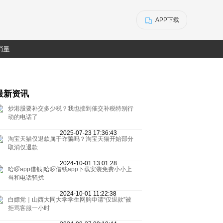
APP下载
销量
最新资讯
炒港股要补交多少税？我也接到催交补税特别行
动的电话了
2025-07-23 17:36:43
淘宝天猫仅退款属于诈骗吗？淘宝天猫开始部分
取消仅退款
2024-10-01 13:01:28
哈啰app借钱|哈啰借钱app下载安装免费小小上
当和电话骚扰
2024-10-01 11:22:38
白嫖党｜山西大同大学学生网购申请“仅退款”被
拒骂客服一小时