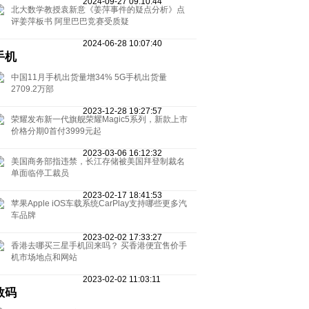
2024-09-27 09:10:44
北大数学教授袁新意《姜萍事件的疑点分析》点
评姜萍板书 阿里巴巴竞赛受质疑
2024-06-28 10:07:40
手机
中国11月手机出货量增34% 5G手机出货量
2709.2万部
2023-12-28 19:27:57
荣耀发布新一代旗舰荣耀Magic5系列，新款上市
价格分期0首付3999元起
2023-03-06 16:12:32
美国商务部指违禁，长江存储被美国拜登制裁名
单面临停工裁员
2023-02-17 18:41:53
苹果Apple iOS车载系统CarPlay支持哪些更多汽
车品牌
2023-02-02 17:33:27
香港去哪买三星手机回来吗？ 买香港便宜售价手
机市场地点和网站
2023-02-02 11:03:11
数码