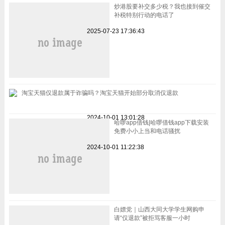
炒港股要补交多少税？我也接到催交
补税特别行动的电话了
2025-07-23 17:36:43
淘宝天猫仅退款属于诈骗吗？淘宝天猫开始部分取消仅退款
2024-10-01 13:01:28
哈啰app借钱|哈啰借钱app下载安装
免费小小上当和电话骚扰
2024-10-01 11:22:38
白嫖党｜山西大同大学学生网购申
请“仅退款”被拒骂客服一小时