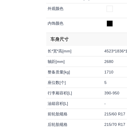
外观颜色
内饰颜色
车身尺寸
长*宽*高[mm]
4523*1836*
轴距[mm]
2680
整备质量[kg]
1710
座位数[个]
5
行李厢容积[L]
390-950
油箱容积[L]
-
前轮胎规格
215/60 R17
后轮胎规格
215/70 R17