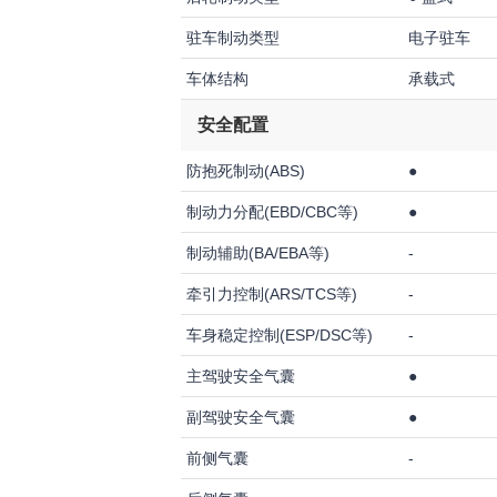
驻车制动类型
电子驻车
车体结构
承载式
安全配置
防抱死制动(ABS)
●
制动力分配(EBD/CBC等)
●
制动辅助(BA/EBA等)
-
牵引力控制(ARS/TCS等)
-
车身稳定控制(ESP/DSC等)
-
主驾驶安全气囊
●
副驾驶安全气囊
●
前侧气囊
-