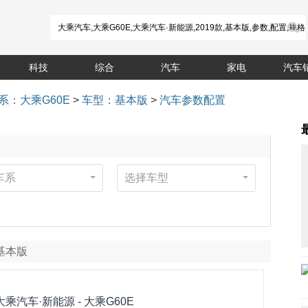
科技
综合
汽车
家电
汽车
系：大乘G60E
>
车型：基本版
>
汽车参数配置
车系
选择车型
 基本版
大乘汽车·新能源 -
大乘G60E