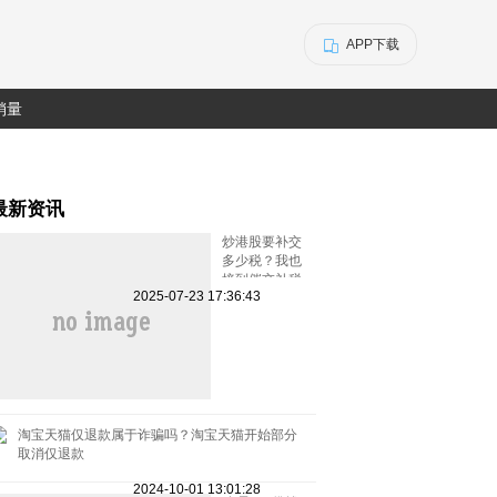
APP下载
销量
最新资讯
炒港股要补交
多少税？我也
接到催交补税
2025-07-23 17:36:43
特别行动的电
话了
淘宝天猫仅退款属于诈骗吗？淘宝天猫开始部分
取消仅退款
2024-10-01 13:01:28