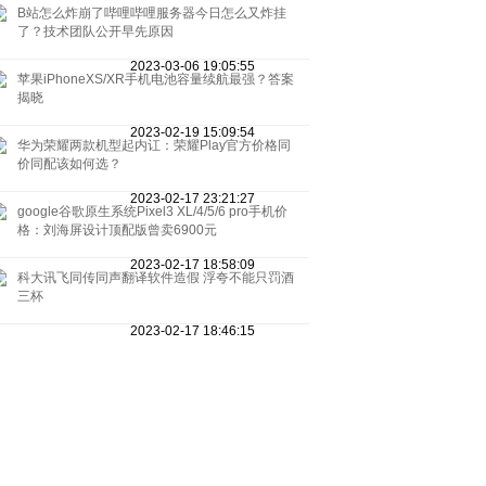
B站怎么炸崩了哔哩哔哩服务器今日怎么又炸挂
了？技术团队公开早先原因
2023-03-06 19:05:55
苹果iPhoneXS/XR手机电池容量续航最强？答案
揭晓
2023-02-19 15:09:54
华为荣耀两款机型起内讧：荣耀Play官方价格同
价同配该如何选？
2023-02-17 23:21:27
google谷歌原生系统Pixel3 XL/4/5/6 pro手机价
格：刘海屏设计顶配版曾卖6900元
2023-02-17 18:58:09
科大讯飞同传同声翻译软件造假 浮夸不能只罚酒
三杯
2023-02-17 18:46:15