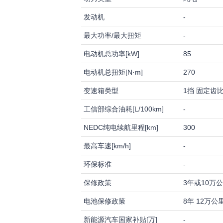
发动机
-
最大功率/最大扭矩
-
电动机总功率[kW]
85
电动机总扭矩[N·m]
270
变速箱类型
1挡 固定齿
工信部综合油耗[L/100km]
-
NEDC纯电续航里程[km]
300
最高车速[km/h]
-
环保标准
-
保修政策
3年或10万
电池保修政策
8年 12万公
新能源汽车国家补贴[万]
-