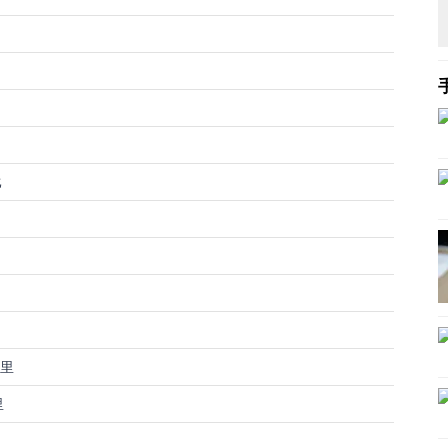
比
公里
里