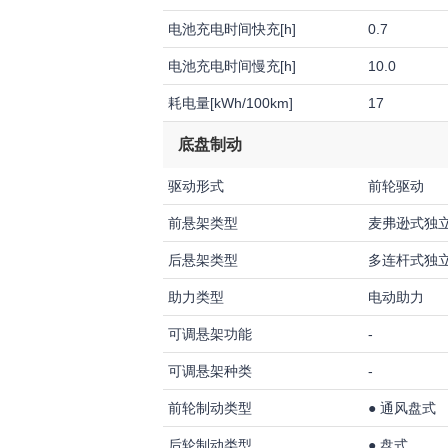
电池充电时间快充[h]
0.7
电池充电时间慢充[h]
10.0
耗电量[kWh/100km]
17
底盘制动
驱动形式
前轮驱动
前悬架类型
麦弗逊式独
后悬架类型
多连杆式独
助力类型
电动助力
可调悬架功能
-
可调悬架种类
-
前轮制动类型
●
通风盘式
后轮制动类型
●
盘式