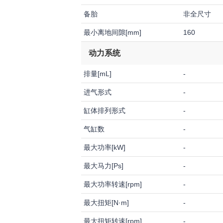
备胎
非全尺寸
最小离地间隙[mm]
160
动力系统
排量[mL]
-
进气形式
-
缸体排列形式
-
气缸数
-
最大功率[kW]
-
最大马力[Ps]
-
最大功率转速[rpm]
-
最大扭矩[N·m]
-
最大扭矩转速[rpm]
-