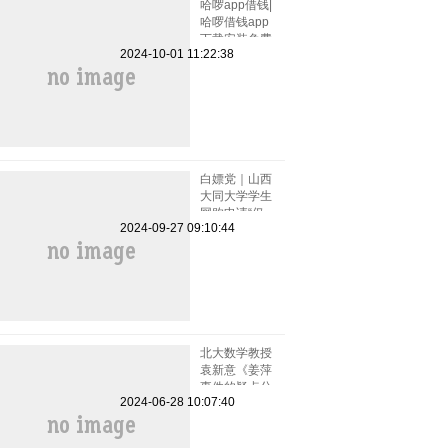
哈啰app借钱|
哈啰借钱app
下载安装免费
2024-10-01 11:22:38
小小上当和电
话骚扰
白嫖党｜山西
大同大学学生
网购申请“仅
2024-09-27 09:10:44
退款”被拒骂
客服一小时
北大数学教授
袁新意《姜萍
事件的疑点分
2024-06-28 10:07:40
析》点评姜萍
板书 阿里巴
巴竞赛受质疑