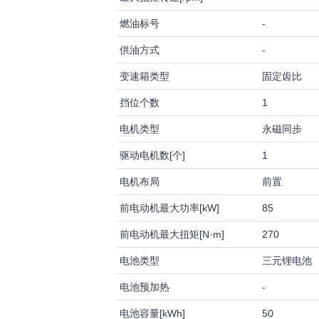
燃油标号
-
供油方式
-
变速箱类型
固定齿比
挡位个数
1
电机类型
永磁同步
驱动电机数[个]
1
电机布局
前置
前电动机最大功率[kW]
85
前电动机最大扭矩[N·m]
270
电池类型
三元锂电池
电池预加热
-
电池容量[kWh]
50