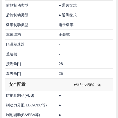
前轮制动类型
●
通风盘式
后轮制动类型
●
通风盘式
驻车制动类型
电子驻车
车体结构
承载式
限滑差速器
-
差速锁
-
接近角[°]
28
离去角[°]
25
安全配置
●标配 ○选配 - 无
防抱死制动(ABS)
●
制动力分配(EBD/CBC等)
●
制动辅助(BA/EBA等)
●