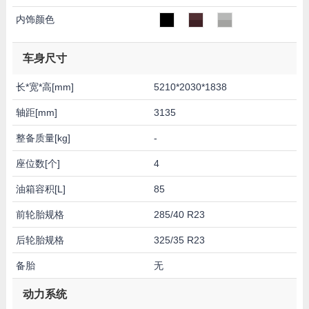
内饰颜色
车身尺寸
长*宽*高[mm]
5210*2030*1838
轴距[mm]
3135
整备质量[kg]
-
座位数[个]
4
油箱容积[L]
85
前轮胎规格
285/40 R23
后轮胎规格
325/35 R23
备胎
无
动力系统