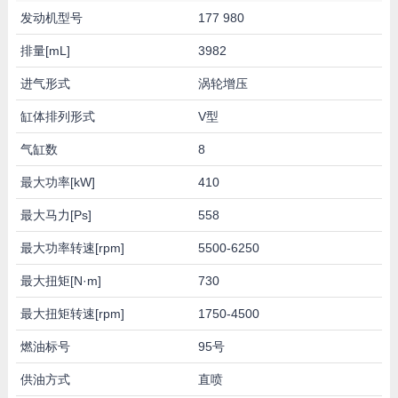
发动机型号
177 980
排量[mL]
3982
进气形式
涡轮增压
缸体排列形式
V型
气缸数
8
最大功率[kW]
410
最大马力[Ps]
558
最大功率转速[rpm]
5500-6250
最大扭矩[N·m]
730
最大扭矩转速[rpm]
1750-4500
燃油标号
95号
供油方式
直喷