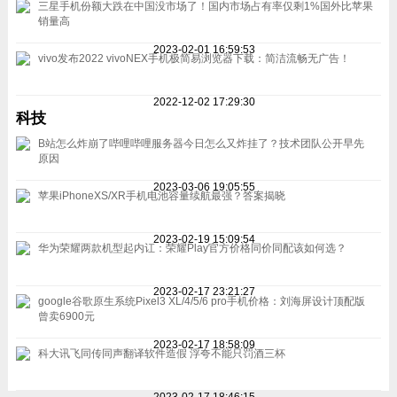
三星手机份额大跌在中国没市场了！国内市场占有率仅剩1%国外比苹果
销量高
2023-02-01 16:59:53
vivo发布2022 vivoNEX手机极简易浏览器下载：简洁流畅无广告！
2022-12-02 17:29:30
科技
B站怎么炸崩了哔哩哔哩服务器今日怎么又炸挂了？技术团队公开早先
原因
2023-03-06 19:05:55
苹果iPhoneXS/XR手机电池容量续航最强？答案揭晓
2023-02-19 15:09:54
华为荣耀两款机型起内讧：荣耀Play官方价格同价同配该如何选？
2023-02-17 23:21:27
google谷歌原生系统Pixel3 XL/4/5/6 pro手机价格：刘海屏设计顶配版
曾卖6900元
2023-02-17 18:58:09
科大讯飞同传同声翻译软件造假 浮夸不能只罚酒三杯
2023-02-17 18:46:15