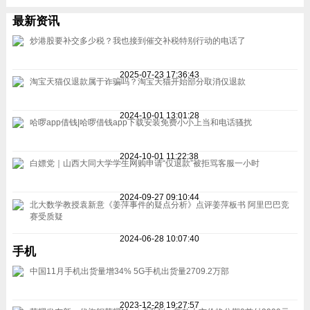
最新资讯
炒港股要补交多少税？我也接到催交补税特别行动的电话了
2025-07-23 17:36:43
淘宝天猫仅退款属于诈骗吗？淘宝天猫开始部分取消仅退款
2024-10-01 13:01:28
哈啰app借钱|哈啰借钱app下载安装免费小小上当和电话骚扰
2024-10-01 11:22:38
白嫖党｜山西大同大学学生网购申请“仅退款”被拒骂客服一小时
2024-09-27 09:10:44
北大数学教授袁新意《姜萍事件的疑点分析》点评姜萍板书 阿里巴巴竞
赛受质疑
2024-06-28 10:07:40
手机
中国11月手机出货量增34% 5G手机出货量2709.2万部
2023-12-28 19:27:57