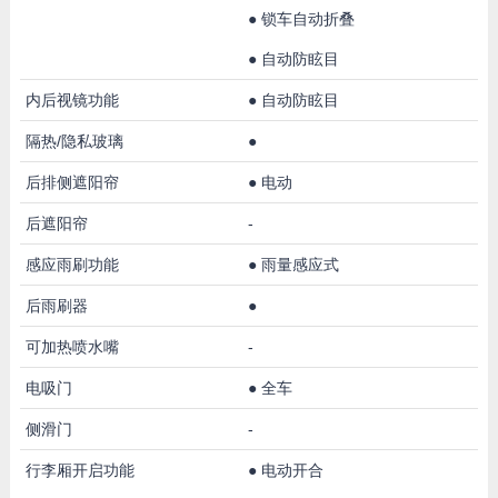
●
锁车自动折叠
●
自动防眩目
内后视镜功能
●
自动防眩目
隔热/隐私玻璃
●
后排侧遮阳帘
●
电动
后遮阳帘
-
感应雨刷功能
●
雨量感应式
后雨刷器
●
可加热喷水嘴
-
电吸门
●
全车
侧滑门
-
行李厢开启功能
●
电动开合