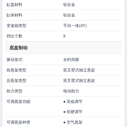
缸盖材料
铝合金
缸体材料
铝合金
变速箱类型
手自一体(AT)
挡位个数
9
底盘制动
驱动形式
全时四驱
前悬架类型
双叉臂式独立悬架
后悬架类型
双叉臂式独立悬架
助力类型
电动助力
可调悬架功能
●
高低调节
●
软硬调节
可调悬架种类
●
空气悬架