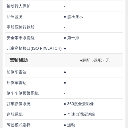
被动行人保护
-
胎压监测
●
胎压显示
零胎压续行轮胎
-
安全带未系提醒
●
第一排
儿童座椅接口(ISO FIX/LATCH)
●
驾驶辅助
●标配 ○选配 - 无
前倒车雷达
●
后倒车雷达
●
倒车车侧预警系统
-
驻车影像系统
●
360度全景影像
巡航系统
●
全速自适应巡航
驾驶模式选择
●
运动