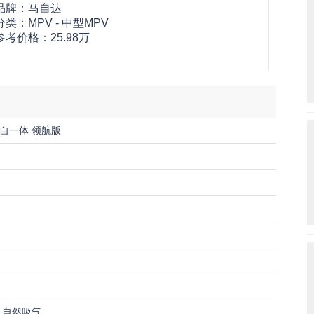
品牌：
马自达
分类：MPV - 中型MPV
参考价格：
25.98万
 手自一体 领航版
4缸 自然吸气