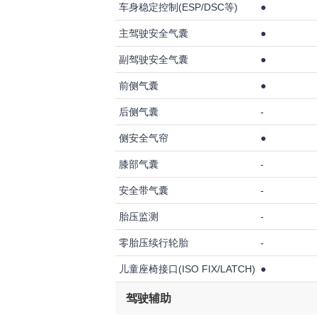
车身稳定控制(ESP/DSC等)
●
主驾驶安全气囊
●
副驾驶安全气囊
●
前侧气囊
●
后侧气囊
-
侧安全气帘
●
膝部气囊
-
安全带气囊
-
胎压监测
-
零胎压续行轮胎
-
儿童座椅接口(ISO FIX/LATCH)
●
驾驶辅助