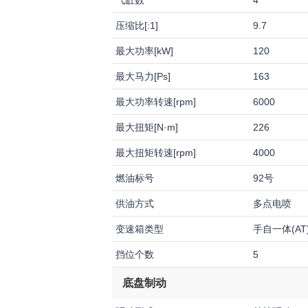
气缸数
4
压缩比[:1]
9.7
最大功率[kW]
120
最大马力[Ps]
163
最大功率转速[rpm]
6000
最大扭矩[N·m]
226
最大扭矩转速[rpm]
4000
燃油标号
92号
供油方式
多点电喷
变速箱类型
手自一体(AT
挡位个数
5
底盘制动