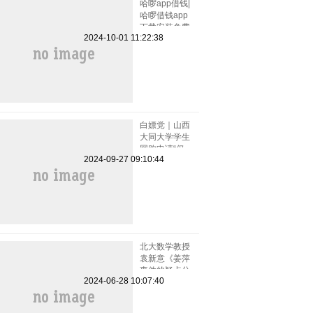
哈啰app借钱|
哈啰借钱app
下载安装免费
2024-10-01 11:22:38
小小上当和电
话骚扰
白嫖党｜山西
大同大学学生
网购申请“仅
2024-09-27 09:10:44
退款”被拒骂
客服一小时
北大数学教授
袁新意《姜萍
事件的疑点分
2024-06-28 10:07:40
析》点评姜萍
板书 阿里巴
巴竞赛受质疑