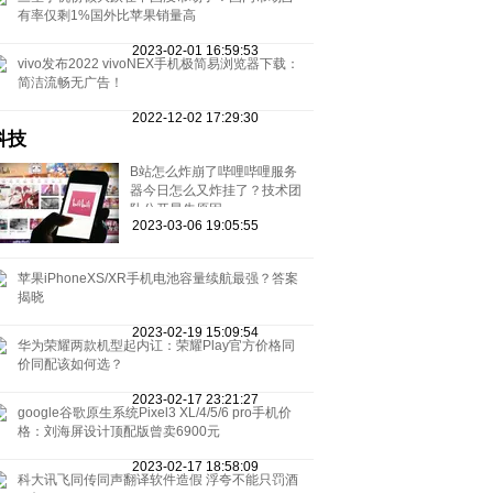
有率仅剩1%国外比苹果销量高
2023-02-01 16:59:53
vivo发布2022 vivoNEX手机极简易浏览器下载：
简洁流畅无广告！
2022-12-02 17:29:30
科技
B站怎么炸崩了哔哩哔哩服务
器今日怎么又炸挂了？技术团
队公开早先原因
2023-03-06 19:05:55
苹果iPhoneXS/XR手机电池容量续航最强？答案
揭晓
2023-02-19 15:09:54
华为荣耀两款机型起内讧：荣耀Play官方价格同
价同配该如何选？
2023-02-17 23:21:27
google谷歌原生系统Pixel3 XL/4/5/6 pro手机价
格：刘海屏设计顶配版曾卖6900元
2023-02-17 18:58:09
科大讯飞同传同声翻译软件造假 浮夸不能只罚酒