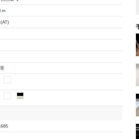
N.m
AT)
公里
1685