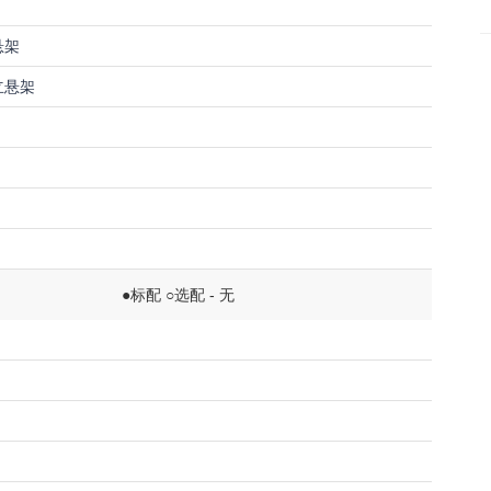
悬架
立悬架
●标配 ○选配 - 无