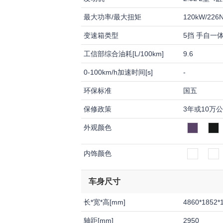
最大功率/最大扭矩
120kW/226
变速箱类型
5挡 手自一体(
工信部综合油耗[L/100km]
9.6
0-100km/h加速时间[s]
-
环保标准
国五
保修政策
3年或10万
外观颜色
内饰颜色
车身尺寸
长*宽*高[mm]
4860*1852*
轴距[mm]
2950