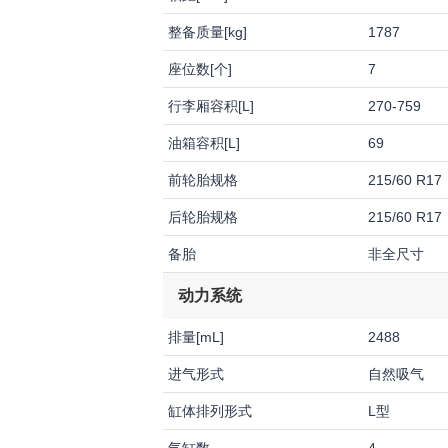
整备质量[kg]
1787
座位数[个]
7
行李厢容积[L]
270-759
油箱容积[L]
69
前轮胎规格
215/60 R17
后轮胎规格
215/60 R17
备胎
非全尺寸
动力系统
排量[mL]
2488
进气形式
自然吸气
缸体排列形式
L型