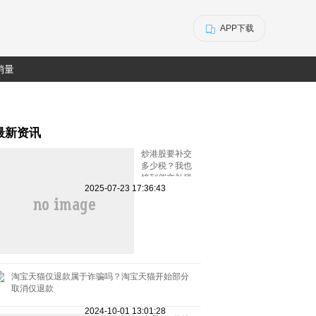
APP下载
销量
最新资讯
炒港股要补交
多少税？我也
接到催交补税
2025-07-23 17:36:43
特别行动的电
话了
淘宝天猫仅退款属于诈骗吗？淘宝天猫开始部分
取消仅退款
2024-10-01 13:01:28