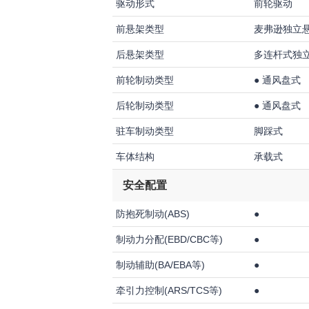
驱动形式
前轮驱动
前悬架类型
麦弗逊独立
后悬架类型
多连杆式独
前轮制动类型
●
通风盘式
后轮制动类型
●
通风盘式
驻车制动类型
脚踩式
车体结构
承载式
安全配置
防抱死制动(ABS)
●
制动力分配(EBD/CBC等)
●
制动辅助(BA/EBA等)
●
牵引力控制(ARS/TCS等)
●