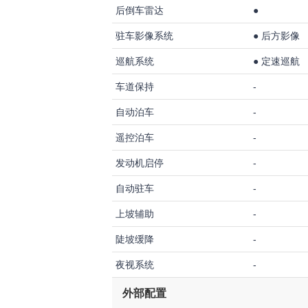
后倒车雷达
●
驻车影像系统
●
后方影像
巡航系统
●
定速巡航
车道保持
-
自动泊车
-
遥控泊车
-
发动机启停
-
自动驻车
-
上坡辅助
-
陡坡缓降
-
夜视系统
-
外部配置