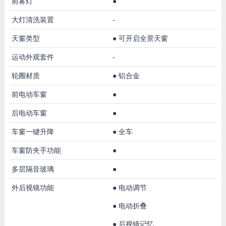
前雾灯
●
大灯清洗装置
-
天窗类型
●
可开启全景天窗
运动外观套件
-
轮圈材质
●
铝合金
前电动车窗
●
后电动车窗
●
车窗一键升降
●
全车
车窗防夹手功能
●
多层隔音玻璃
●
外后视镜功能
●
电动调节
●
电动折叠
●
后视镜记忆