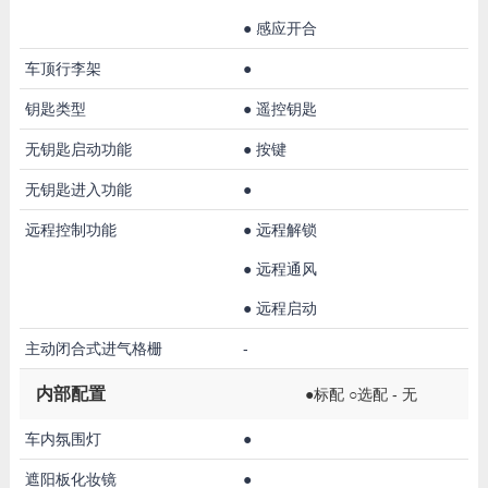
●
感应开合
车顶行李架
●
钥匙类型
●
遥控钥匙
无钥匙启动功能
●
按键
无钥匙进入功能
●
远程控制功能
●
远程解锁
●
远程通风
●
远程启动
主动闭合式进气格栅
-
内部配置
●标配 ○选配 - 无
车内氛围灯
●
遮阳板化妆镜
●