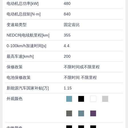
电动机总功率[kW]
480
电动机总扭矩[N·m]
840
变速箱类型
固定齿比
NEDC纯电续航里程[km]
355
0-100km/h加速时间[s]
4.4
最高车速[km/h]
200
保修政策
不限时间或不限里程
电池保修政策
不限时间 不限里程
新能源汽车国家补贴[万]
1.15
外观颜色
内饰颜色