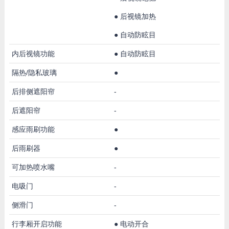
●
后视镜加热
●
自动防眩目
内后视镜功能
●
自动防眩目
隔热/隐私玻璃
●
后排侧遮阳帘
-
后遮阳帘
-
感应雨刷功能
●
后雨刷器
●
可加热喷水嘴
-
电吸门
-
侧滑门
-
行李厢开启功能
●
电动开合