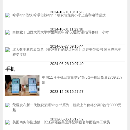
2024-10-01 13:01:28
哈啰app借钱|哈啰借钱app下载安装免费小小上当和电话骚扰
2024-10-01 11:22:38
白嫖党｜山西大同大学学生网购申请“仅退款”被拒骂客服一小时
2024-09-27 09:10:44
北大数学教授袁新意《姜萍事件的疑点分析》点评姜萍板书 阿里巴巴竞
赛受质疑
2024-06-28 10:07:40
手机
中国11月手机出货量增34% 5G手机出货量2709.2万
部
2023-12-28 19:27:57
荣耀发布新一代旗舰荣耀Magic5系列，新款上市价格分期0首付3999元
起
2023-03-06 16:12:32
美国商务部指违禁，长江存储被美国拜登制裁名单面临停工裁员