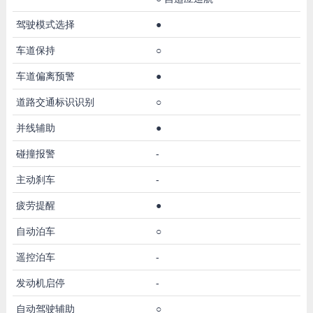
驾驶模式选择
●
车道保持
○
车道偏离预警
●
道路交通标识识别
○
并线辅助
●
碰撞报警
-
主动刹车
-
疲劳提醒
●
自动泊车
○
遥控泊车
-
发动机启停
-
自动驾驶辅助
○