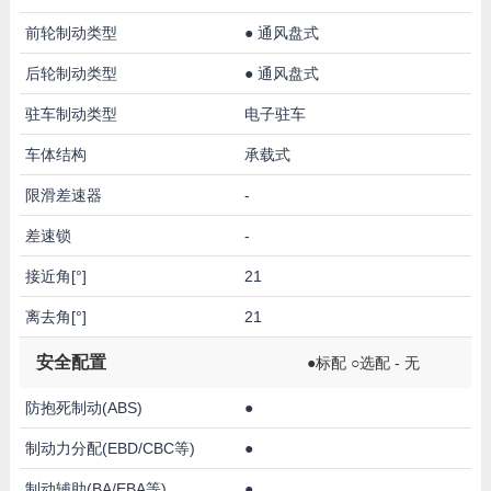
前轮制动类型
●
通风盘式
后轮制动类型
●
通风盘式
驻车制动类型
电子驻车
车体结构
承载式
限滑差速器
-
差速锁
-
接近角[°]
21
离去角[°]
21
安全配置
●标配 ○选配 - 无
防抱死制动(ABS)
●
制动力分配(EBD/CBC等)
●
制动辅助(BA/EBA等)
●