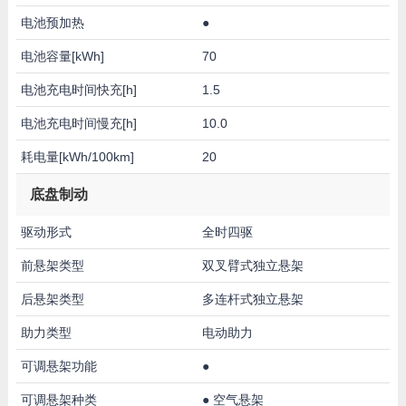
电池预加热
●
电池容量[kWh]
70
电池充电时间快充[h]
1.5
电池充电时间慢充[h]
10.0
耗电量[kWh/100km]
20
底盘制动
驱动形式
全时四驱
前悬架类型
双叉臂式独立悬架
后悬架类型
多连杆式独立悬架
助力类型
电动助力
可调悬架功能
●
可调悬架种类
●
空气悬架