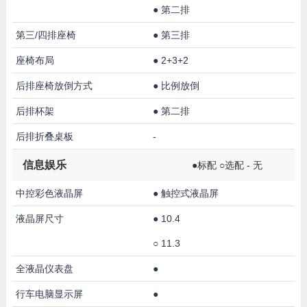
●
第二排
第三/四排座椅
●
第三排
座椅布局
●
2+3+2
后排座椅放倒方式
●
比例放倒
后排杯架
●
第二排
后排折叠桌板
-
信息娱乐
●标配 ○选配 - 无
中控彩色液晶屏
●
触控式液晶屏
液晶屏尺寸
●
10.4
○
11.3
全液晶仪表盘
●
行车电脑显示屏
●