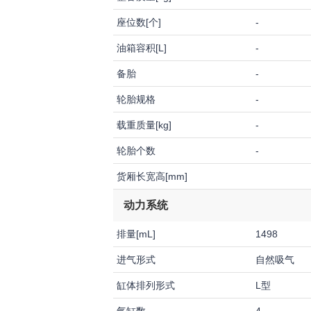
座位数[个]
-
油箱容积[L]
-
备胎
-
轮胎规格
-
载重质量[kg]
-
轮胎个数
-
货厢长宽高[mm]
动力系统
排量[mL]
1498
进气形式
自然吸气
缸体排列形式
L型