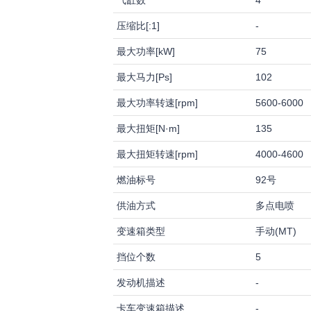
气缸数
4
压缩比[:1]
-
最大功率[kW]
75
最大马力[Ps]
102
最大功率转速[rpm]
5600-6000
最大扭矩[N·m]
135
最大扭矩转速[rpm]
4000-4600
燃油标号
92号
供油方式
多点电喷
变速箱类型
手动(MT)
挡位个数
5
发动机描述
-
卡车变速箱描述
-