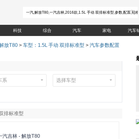
科技
综合
汽车
家电
汽车
解放T80
>
车型：1.5L 手动 双排标准型
>
汽车参数配置
车系
选择车型
手动 双排标准型
一汽吉林 -
解放T80