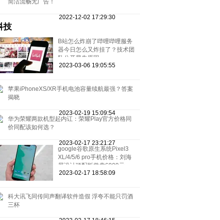
简洁流畅无广告！
2022-12-02 17:29:30
科技
B站怎么炸崩了哔哩哔哩服务
器今日怎么又炸挂了？技术团
队公开早先原因
2023-03-06 19:05:55
苹果iPhoneXS/XR手机电池容量续航最强？答案
揭晓
2023-02-19 15:09:54
华为荣耀两款机型起内讧：荣耀Play官方价格同
价同配该如何选？
2023-02-17 23:21:27
google谷歌原生系统Pixel3
XL/4/5/6 pro手机价格：刘海
屏设计顶配版曾卖6900元
2023-02-17 18:58:09
科大讯飞同传同声翻译软件造假 浮夸不能只罚酒
三杯