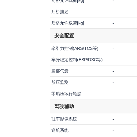
前桥允许载荷[kg]
-
后桥描述
-
后桥允许载荷[kg]
-
安全配置
牵引力控制(ARS/TCS等)
-
车身稳定控制(ESP/DSC等)
-
膝部气囊
-
胎压监测
-
零胎压续行轮胎
-
驾驶辅助
驻车影像系统
-
巡航系统
-