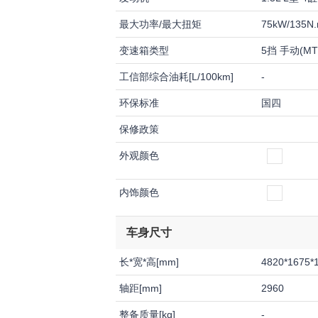
最大功率/最大扭矩
75kW/135N
变速箱类型
5挡 手动(MT
工信部综合油耗[L/100km]
-
环保标准
国四
保修政策
外观颜色
内饰颜色
车身尺寸
长*宽*高[mm]
4820*1675*
轴距[mm]
2960
整备质量[kg]
-