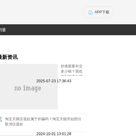
APP下载
销量
最新资讯
炒港股要补交
多少税？我也
接到催交补税
2025-07-23 17:36:43
特别行动的电
话了
淘宝天猫仅退款属于诈骗吗？淘宝天猫开始部分
取消仅退款
2024-10-01 13:01:28