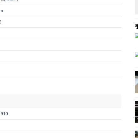
.m
)
1910