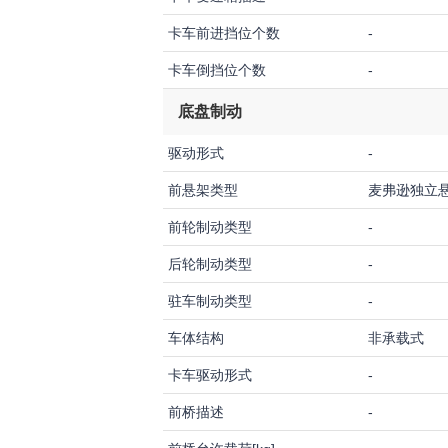
卡车前进挡位个数
-
卡车倒挡位个数
-
底盘制动
驱动形式
-
前悬架类型
麦弗逊独立
前轮制动类型
-
后轮制动类型
-
驻车制动类型
-
车体结构
非承载式
卡车驱动形式
-
前桥描述
-