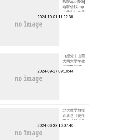
哈啰app借钱|
哈啰借钱app
下载安装免费
2024-10-01 11:22:38
小小上当和电
话骚扰
白嫖党｜山西
大同大学学生
网购申请“仅
2024-09-27 09:10:44
退款”被拒骂
客服一小时
北大数学教授
袁新意《姜萍
事件的疑点分
2024-06-28 10:07:40
析》点评姜萍
板书 阿里巴
巴竞赛受质疑