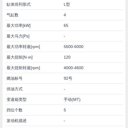
缸体排列形式
L型
气缸数
4
最大功率[kW]
65
最大马力[Ps]
-
最大功率转速[rpm]
5600-6000
最大扭矩[N·m]
120
最大扭矩转速[rpm]
4000-4600
燃油标号
92号
供油方式
-
变速箱类型
手动(MT)
挡位个数
5
发动机描述
-