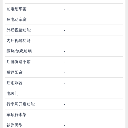
前电动车窗
-
后电动车窗
-
外后视镜功能
-
内后视镜功能
-
隔热/隐私玻璃
-
后排侧遮阳帘
-
后遮阳帘
-
后雨刷器
-
电吸门
-
行李厢开启功能
-
车顶行李架
-
钥匙类型
-