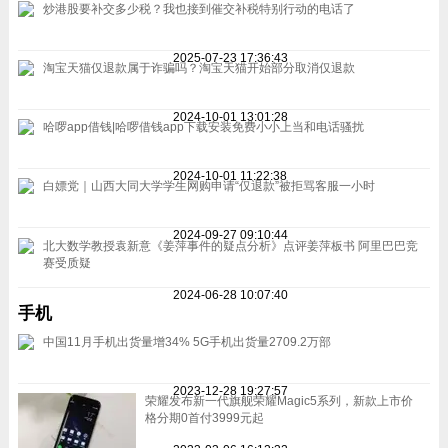
炒港股要补交多少税？我也接到催交补税特别行动的电话了
2025-07-23 17:36:43
淘宝天猫仅退款属于诈骗吗？淘宝天猫开始部分取消仅退款
2024-10-01 13:01:28
哈啰app借钱|哈啰借钱app下载安装免费小小上当和电话骚扰
2024-10-01 11:22:38
白嫖党｜山西大同大学学生网购申请“仅退款”被拒骂客服一小时
2024-09-27 09:10:44
北大数学教授袁新意《姜萍事件的疑点分析》点评姜萍板书 阿里巴巴竞
赛受质疑
2024-06-28 10:07:40
手机
中国11月手机出货量增34% 5G手机出货量2709.2万部
2023-12-28 19:27:57
荣耀发布新一代旗舰荣耀Magic5系列，新款上市价
格分期0首付3999元起