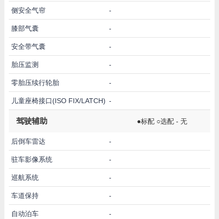
侧安全气帘
-
膝部气囊
-
安全带气囊
-
胎压监测
-
零胎压续行轮胎
-
儿童座椅接口(ISO FIX/LATCH)
-
驾驶辅助
●标配 ○选配 - 无
后倒车雷达
-
驻车影像系统
-
巡航系统
-
车道保持
-
自动泊车
-