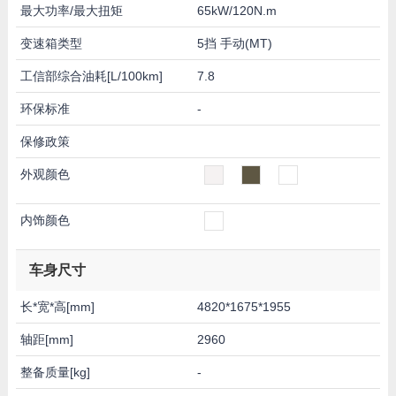
最大功率/最大扭矩
65kW/120N.m
变速箱类型
5挡 手动(MT)
工信部综合油耗[L/100km]
7.8
环保标准
-
保修政策
外观颜色
内饰颜色
车身尺寸
长*宽*高[mm]
4820*1675*1955
轴距[mm]
2960
整备质量[kg]
-