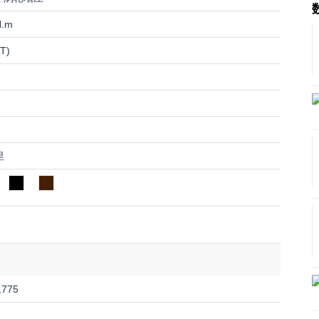
N.m
T)
里
1775