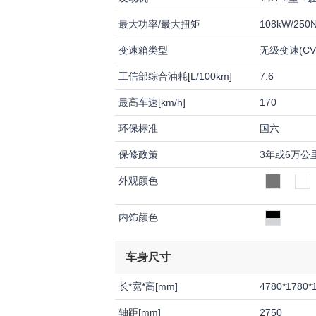
最大功率/最大扭矩
108kW/250
变速箱类型
无级变速(CV
工信部综合油耗[L/100km]
7.6
最高车速[km/h]
170
环保标准
国六
保修政策
3年或6万公
外观颜色
内饰颜色
车身尺寸
长*宽*高[mm]
4780*1780*
轴距[mm]
2750