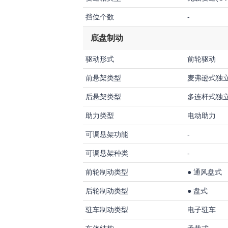
挡位个数
-
底盘制动
驱动形式
前轮驱动
前悬架类型
麦弗逊式独
后悬架类型
多连杆式独
助力类型
电动助力
可调悬架功能
-
可调悬架种类
-
前轮制动类型
●
通风盘式
后轮制动类型
●
盘式
驻车制动类型
电子驻车