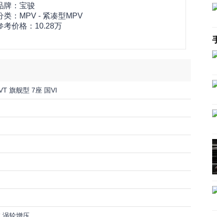
品牌：
宝骏
分类：MPV - 紧凑型MPV
参考价格：
10.28万
CVT 旗舰型 7座 国VI
4缸 涡轮增压