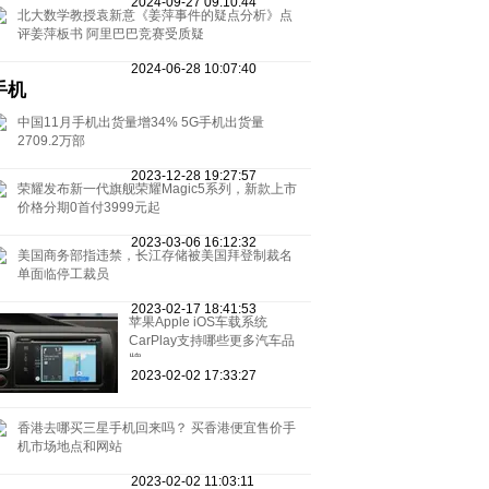
2024-09-27 09:10:44
北大数学教授袁新意《姜萍事件的疑点分析》点
评姜萍板书 阿里巴巴竞赛受质疑
2024-06-28 10:07:40
手机
中国11月手机出货量增34% 5G手机出货量
2709.2万部
2023-12-28 19:27:57
荣耀发布新一代旗舰荣耀Magic5系列，新款上市
价格分期0首付3999元起
2023-03-06 16:12:32
美国商务部指违禁，长江存储被美国拜登制裁名
单面临停工裁员
2023-02-17 18:41:53
苹果Apple iOS车载系统
CarPlay支持哪些更多汽车品
牌
2023-02-02 17:33:27
香港去哪买三星手机回来吗？ 买香港便宜售价手
机市场地点和网站
2023-02-02 11:03:11