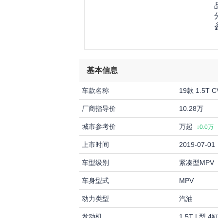
基本信息
车款名称
19款 1.5T 
厂商指导价
10.28万
城市参考价
万起
↓0.0万
上市时间
2019-07-01
车型级别
紧凑型MPV
车身型式
MPV
动力类型
汽油
发动机
1.5T L型 