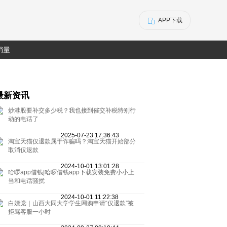
APP下载
销量
最新资讯
炒港股要补交多少税？我也接到催交补税特别行
动的电话了
2025-07-23 17:36:43
淘宝天猫仅退款属于诈骗吗？淘宝天猫开始部分
取消仅退款
2024-10-01 13:01:28
哈啰app借钱|哈啰借钱app下载安装免费小小上
当和电话骚扰
2024-10-01 11:22:38
白嫖党｜山西大同大学学生网购申请“仅退款”被
拒骂客服一小时