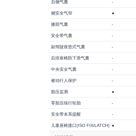
后侧气囊
-
侧安全气帘
●
膝部气囊
-
安全带气囊
-
副驾驶座垫式气囊
-
后排座椅防下滑气囊
-
中央安全气囊
-
被动行人保护
-
胎压监测
●
零胎压续行轮胎
-
安全带未系提醒
-
儿童座椅接口(ISO FIX/LATCH)
●