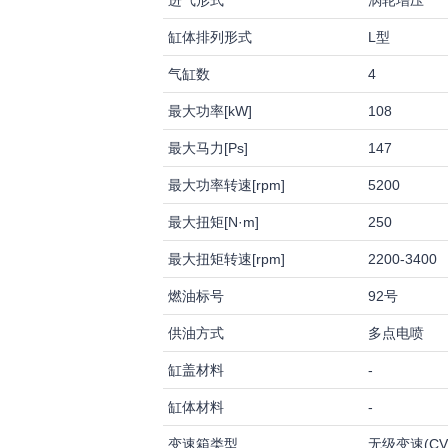
进气形式
涡轮增压
缸体排列形式
L型
气缸数
4
最大功率[kW]
108
最大马力[Ps]
147
最大功率转速[rpm]
5200
最大扭矩[N·m]
250
最大扭矩转速[rpm]
2200-3400
燃油标号
92号
供油方式
多点电喷
缸盖材料
-
缸体材料
-
变速箱类型
无级变速(CV