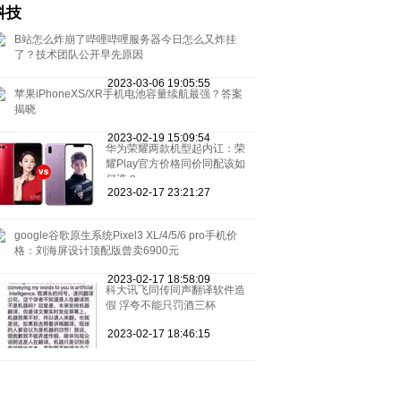
科技
B站怎么炸崩了哔哩哔哩服务器今日怎么又炸挂
了？技术团队公开早先原因
2023-03-06 19:05:55
苹果iPhoneXS/XR手机电池容量续航最强？答案
揭晓
2023-02-19 15:09:54
华为荣耀两款机型起内讧：荣
耀Play官方价格同价同配该如
何选？
2023-02-17 23:21:27
google谷歌原生系统Pixel3 XL/4/5/6 pro手机价
格：刘海屏设计顶配版曾卖6900元
2023-02-17 18:58:09
科大讯飞同传同声翻译软件造
假 浮夸不能只罚酒三杯
2023-02-17 18:46:15