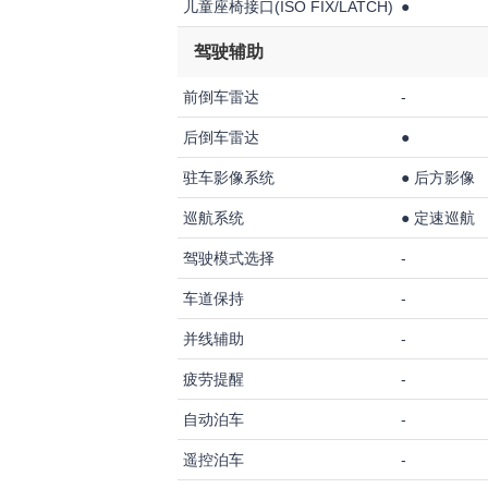
儿童座椅接口(ISO FIX/LATCH)
●
驾驶辅助
前倒车雷达
-
后倒车雷达
●
驻车影像系统
●
后方影像
巡航系统
●
定速巡航
驾驶模式选择
-
车道保持
-
并线辅助
-
疲劳提醒
-
自动泊车
-
遥控泊车
-