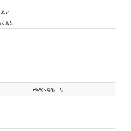
立悬架
独立悬架
●标配 ○选配 - 无