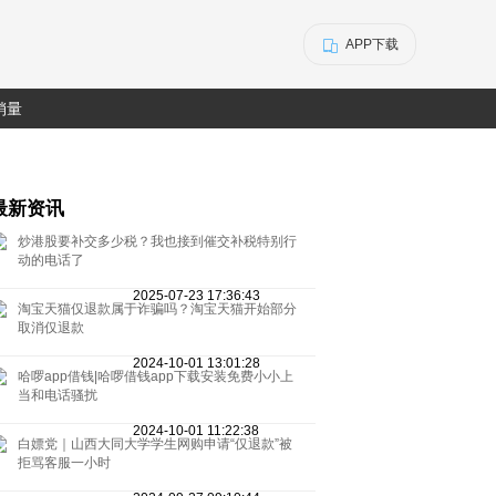
APP下载
销量
最新资讯
炒港股要补交多少税？我也接到催交补税特别行
动的电话了
2025-07-23 17:36:43
淘宝天猫仅退款属于诈骗吗？淘宝天猫开始部分
取消仅退款
2024-10-01 13:01:28
哈啰app借钱|哈啰借钱app下载安装免费小小上
当和电话骚扰
2024-10-01 11:22:38
白嫖党｜山西大同大学学生网购申请“仅退款”被
拒骂客服一小时