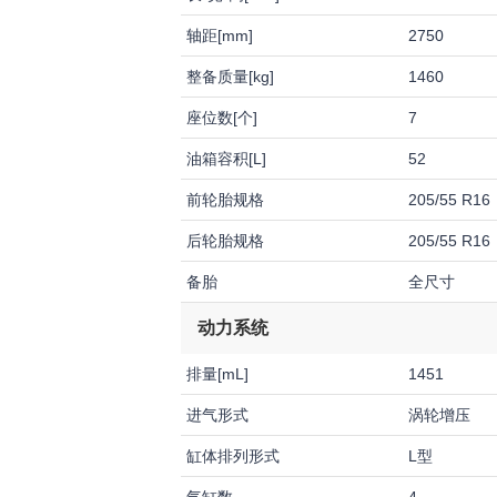
轴距[mm]
2750
整备质量[kg]
1460
座位数[个]
7
油箱容积[L]
52
前轮胎规格
205/55 R16
后轮胎规格
205/55 R16
备胎
全尺寸
动力系统
排量[mL]
1451
进气形式
涡轮增压
缸体排列形式
L型