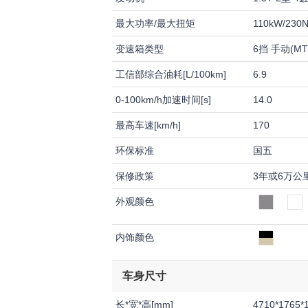
最大功率/最大扭矩
110kW/230
变速箱类型
6挡 手动(MT
工信部综合油耗[L/100km]
6.9
0-100km/h加速时间[s]
14.0
最高车速[km/h]
170
环保标准
国五
保修政策
3年或6万公
外观颜色
内饰颜色
车身尺寸
长*宽*高[mm]
4710*1765*