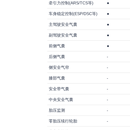
牵引力控制(ARS/TCS等)
●
车身稳定控制(ESP/DSC等)
●
主驾驶安全气囊
●
副驾驶安全气囊
●
前侧气囊
●
后侧气囊
-
侧安全气帘
-
膝部气囊
-
安全带气囊
-
中央安全气囊
-
胎压监测
-
零胎压续行轮胎
-