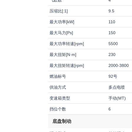
气缸数
4
压缩比[:1]
9.5
最大功率[kW]
110
最大马力[Ps]
150
最大功率转速[rpm]
5500
最大扭矩[N·m]
230
最大扭矩转速[rpm]
2000-3800
燃油标号
92号
供油方式
多点电喷
变速箱类型
手动(MT)
挡位个数
6
底盘制动