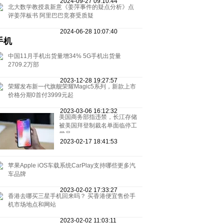
2024-09-27 09:10:44
北大数学教授袁新意《姜萍事件的疑点分析》点
评姜萍板书 阿里巴巴竞赛受质疑
2024-06-28 10:07:40
手机
中国11月手机出货量增34% 5G手机出货量
2709.2万部
2023-12-28 19:27:57
荣耀发布新一代旗舰荣耀Magic5系列，新款上市
价格分期0首付3999元起
2023-03-06 16:12:32
美国商务部指违禁，长江存储
被美国拜登制裁名单面临停工
裁员
2023-02-17 18:41:53
苹果Apple iOS车载系统CarPlay支持哪些更多汽
车品牌
2023-02-02 17:33:27
香港去哪买三星手机回来吗？ 买香港便宜售价手
机市场地点和网站
2023-02-02 11:03:11