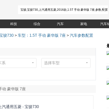
科技
综合
汽车
家电
汽车
宝骏730
>
车型：1.5T 手动 豪华版 7座
>
汽车参数配置
车系
选择车型
T 手动 豪华版 7座
上汽通用五菱 -
宝骏730