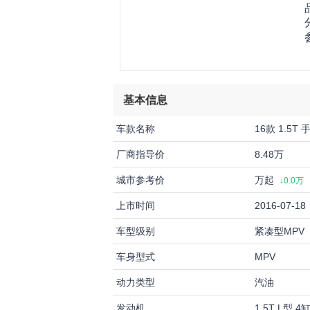
基本信息
车款名称
16款 1.5T
厂商指导价
8.48万
城市参考价
万起
↓0.0万
上市时间
2016-07-18
车型级别
紧凑型MPV
车身型式
MPV
动力类型
汽油
发动机
1.5T L型 