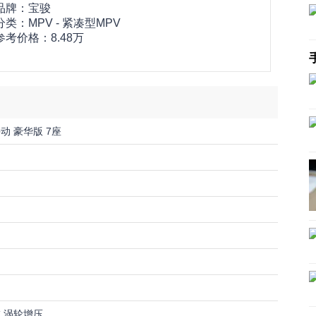
品牌：
宝骏
分类：MPV - 紧凑型MPV
参考价格：
8.48万
 手动 豪华版 7座
4缸 涡轮增压