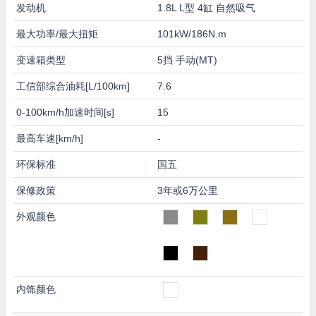
发动机
1.8L L型 4缸 自然吸气
最大功率/最大扭矩
101kW/186N.m
变速箱类型
5挡 手动(MT)
工信部综合油耗[L/100km]
7.6
0-100km/h加速时间[s]
15
最高车速[km/h]
-
环保标准
国五
保修政策
3年或6万公里
外观颜色
内饰颜色