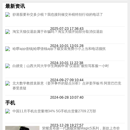
最新资讯
炒港股要补交多少税？我也接到催交补税特别行动的电话了
2025-07-23 17:36:43
淘宝天猫仅退款属于诈骗吗？淘宝天猫开始部分取消仅退款
2024-10-01 13:01:28
哈啰app借钱|哈啰借钱app下载安装免费小小上当和电话骚扰
2024-10-01 11:22:38
白嫖党｜山西大同大学学生网购申请“仅退款”被拒骂客服一小时
2024-09-27 09:10:44
北大数学教授袁新意《姜萍事件的疑点分析》点评姜萍板书 阿里巴巴竞
赛受质疑
2024-06-28 10:07:40
手机
中国11月手机出货量增34% 5G手机出货量2709.2万部
2023-12-28 19:27:57
荣耀发布新一代旗舰荣耀Magic5系列，新款上市价