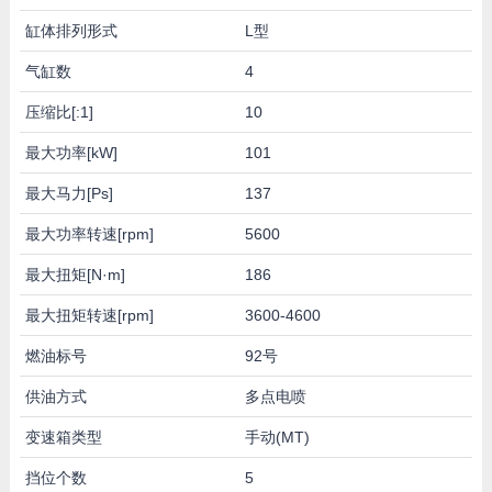
缸体排列形式
L型
气缸数
4
压缩比[:1]
10
最大功率[kW]
101
最大马力[Ps]
137
最大功率转速[rpm]
5600
最大扭矩[N·m]
186
最大扭矩转速[rpm]
3600-4600
燃油标号
92号
供油方式
多点电喷
变速箱类型
手动(MT)
挡位个数
5