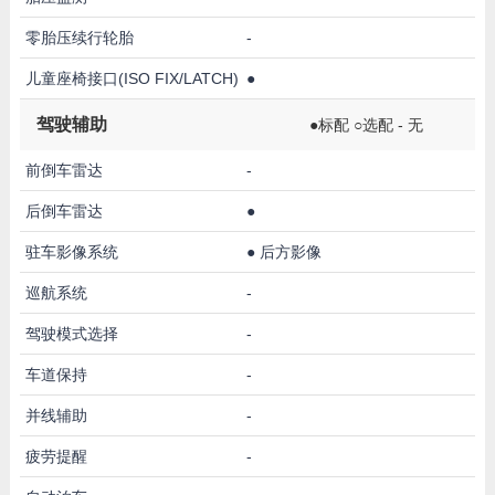
零胎压续行轮胎
-
儿童座椅接口(ISO FIX/LATCH)
●
驾驶辅助
●标配 ○选配 - 无
前倒车雷达
-
后倒车雷达
●
驻车影像系统
●
后方影像
巡航系统
-
驾驶模式选择
-
车道保持
-
并线辅助
-
疲劳提醒
-