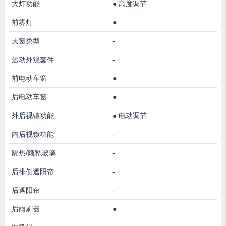
大灯功能
●
高度调节
前雾灯
●
天窗类型
-
运动外观套件
-
前电动车窗
●
后电动车窗
●
外后视镜功能
●
电动调节
内后视镜功能
-
隔热/隐私玻璃
-
后排侧遮阳帘
-
后遮阳帘
-
后雨刷器
●