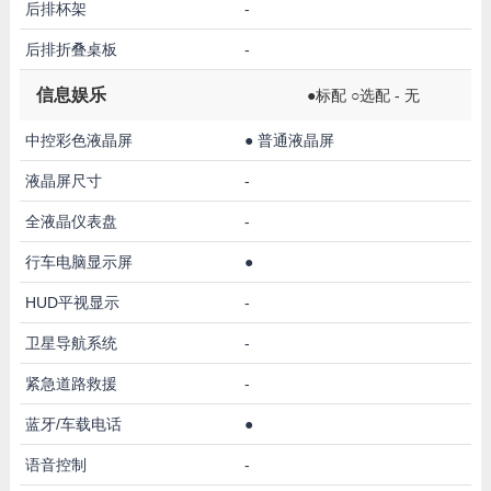
后排杯架
-
后排折叠桌板
-
信息娱乐
●标配 ○选配 - 无
中控彩色液晶屏
●
普通液晶屏
液晶屏尺寸
-
全液晶仪表盘
-
行车电脑显示屏
●
HUD平视显示
-
卫星导航系统
-
紧急道路救援
-
蓝牙/车载电话
●
语音控制
-