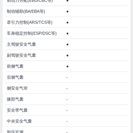
制动力分配(EBD/CBC等)
●
制动辅助(BA/EBA等)
●
牵引力控制(ARS/TCS等)
●
车身稳定控制(ESP/DSC等)
●
主驾驶安全气囊
●
副驾驶安全气囊
●
前侧气囊
●
后侧气囊
-
侧安全气帘
-
膝部气囊
-
安全带气囊
-
中央安全气囊
-
胎压监测
-