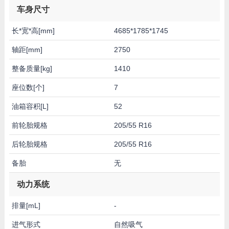
车身尺寸
长*宽*高[mm]
4685*1785*1745
轴距[mm]
2750
整备质量[kg]
1410
座位数[个]
7
油箱容积[L]
52
前轮胎规格
205/55 R16
后轮胎规格
205/55 R16
备胎
无
动力系统
排量[mL]
-
进气形式
自然吸气