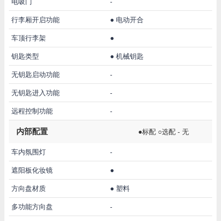
电吸门
-
行李厢开启功能
●
电动开合
车顶行李架
●
钥匙类型
●
机械钥匙
无钥匙启动功能
-
无钥匙进入功能
-
远程控制功能
-
内部配置
●标配 ○选配 - 无
车内氛围灯
-
遮阳板化妆镜
●
方向盘材质
●
塑料
多功能方向盘
-