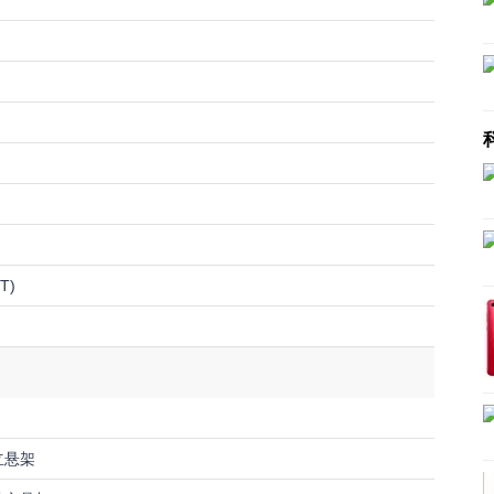
T)
立悬架