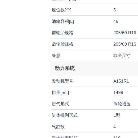
座位数[个]
5
油箱容积[L]
46
前轮胎规格
205/60 R16
后轮胎规格
205/60 R16
备胎
非全尺寸
动力系统
发动机型号
A151R1
排量[mL]
1499
进气形式
涡轮增压
缸体排列形式
L型
气缸数
4