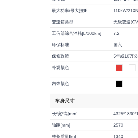
最大功率/最大扭矩
110kW/210
变速箱类型
无级变速(CV
工信部综合油耗[L/100km]
7.2
环保标准
国六
保修政策
5年或10万
外观颜色
内饰颜色
车身尺寸
长*宽*高[mm]
4325*1830*
轴距[mm]
2570
整备质量[kg]
1340