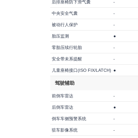
后排座椅防下滑气囊
-
中央安全气囊
-
被动行人保护
-
胎压监测
●
零胎压续行轮胎
-
安全带未系提醒
-
儿童座椅接口(ISO FIX/LATCH)
●
驾驶辅助
前倒车雷达
-
后倒车雷达
●
倒车车侧预警系统
-
驻车影像系统
-