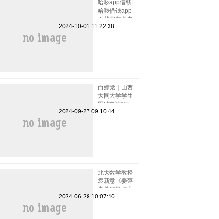
哈啰app借钱|
哈啰借钱app
下载安装免费
2024-10-01 11:22:38
小小上当和电
话骚扰
白嫖党｜山西
大同大学学生
网购申请“仅
2024-09-27 09:10:44
退款”被拒骂
客服一小时
北大数学教授
袁新意《姜萍
事件的疑点分
2024-06-28 10:07:40
析》点评姜萍
板书 阿里巴
巴竞赛受质疑