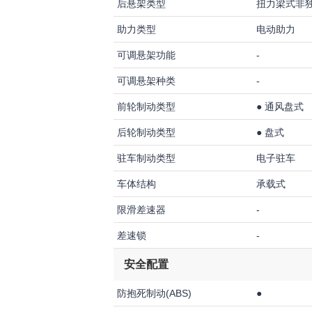
后悬架类型
扭力梁式非
助力类型
电动助力
可调悬架功能
-
可调悬架种类
-
前轮制动类型
●
通风盘式
后轮制动类型
●
盘式
驻车制动类型
电子驻车
车体结构
承载式
限滑差速器
-
差速锁
-
安全配置
防抱死制动(ABS)
●