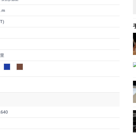
N.m
T)
公里
1640