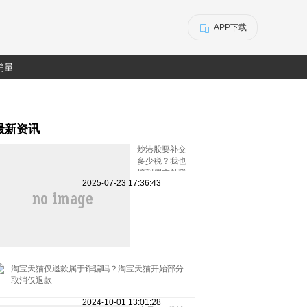
APP下载
销量
最新资讯
炒港股要补交
多少税？我也
接到催交补税
2025-07-23 17:36:43
特别行动的电
话了
淘宝天猫仅退款属于诈骗吗？淘宝天猫开始部分
取消仅退款
2024-10-01 13:01:28