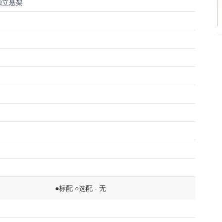
独立悬架
●标配 ○选配 - 无