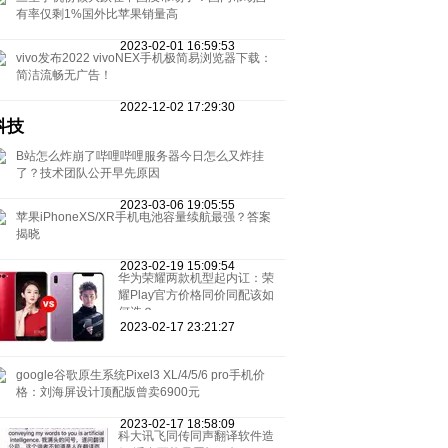
有率仅剩1%国外比苹果销量高
2023-02-01 16:59:53
vivo发布2022 vivoNEX手机极简易浏览器下载：
简洁流畅无广告！
2022-12-02 17:29:30
科技
B站怎么炸崩了哔哩哔哩服务器今日怎么又炸挂
了？技术团队公开早先原因
2023-03-06 19:05:55
苹果iPhoneXS/XR手机电池容量续航最强？答案
揭晓
2023-02-19 15:09:54
华为荣耀两款机型起内讧：荣
耀Play官方价格同价同配该如
何选？
2023-02-17 23:21:27
google谷歌原生系统Pixel3 XL/4/5/6 pro手机价
格：刘海屏设计顶配版曾卖6900元
2023-02-17 18:58:09
科大讯飞同传同声翻译软件造