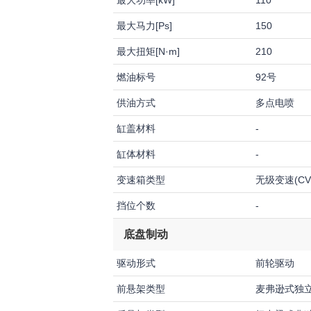
最大功率[kW]
110
最大马力[Ps]
150
最大扭矩[N·m]
210
燃油标号
92号
供油方式
多点电喷
缸盖材料
-
缸体材料
-
变速箱类型
无级变速(CV
挡位个数
-
底盘制动
驱动形式
前轮驱动
前悬架类型
麦弗逊式独