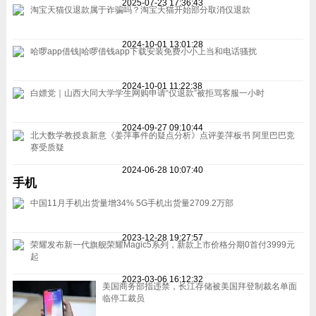
2025-07-23 17:36:43
淘宝天猫仅退款属于诈骗吗？淘宝天猫开始部分取消仅退款
2024-10-01 13:01:28
哈啰app借钱|哈啰借钱app下载安装免费小小上当和电话骚扰
2024-10-01 11:22:38
白嫖党｜山西大同大学学生网购申请“仅退款”被拒骂客服一小时
2024-09-27 09:10:44
北大数学教授袁新意《姜萍事件的疑点分析》点评姜萍板书 阿里巴巴竞
赛受质疑
2024-06-28 10:07:40
手机
中国11月手机出货量增34% 5G手机出货量2709.2万部
2023-12-28 19:27:57
荣耀发布新一代旗舰荣耀Magic5系列，新款上市价格分期0首付3999元
起
2023-03-06 16:12:32
美国商务部指违禁，长江存储被美国拜登制裁名单面
临停工裁员