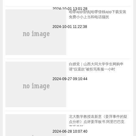
2024-10-01 13:01:28
哈啰app借钱|哈啰借钱app下载安装
免费小小上当和电话骚扰
2024-10-01 11:22:38
白嫖党｜山西大同大学学生网购申
请“仅退款”被拒骂客服一小时
2024-09-27 09:10:44
北大数学教授袁新意《姜萍事件的疑
点分析》点评姜萍板书 阿里巴巴竞
赛受质疑
2024-06-28 10:07:40