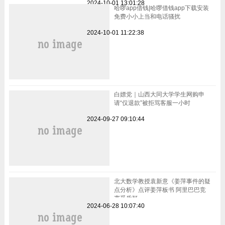
2024-10-01 13:01:28
哈啰app借钱|哈啰借钱app下载安装
免费小小上当和电话骚扰
2024-10-01 11:22:38
白嫖党｜山西大同大学学生网购申
请“仅退款”被拒骂客服一小时
2024-09-27 09:10:44
北大数学教授袁新意《姜萍事件的疑
点分析》点评姜萍板书 阿里巴巴竞
赛受质疑
2024-06-28 10:07:40