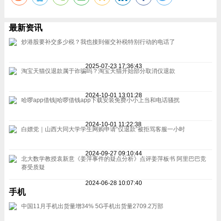
最新资讯
炒港股要补交多少税？我也接到催交补税特别行动的电话了
2025-07-23 17:36:43
淘宝天猫仅退款属于诈骗吗？淘宝天猫开始部分取消仅退款
2024-10-01 13:01:28
哈啰app借钱|哈啰借钱app下载安装免费小小上当和电话骚扰
2024-10-01 11:22:38
白嫖党｜山西大同大学学生网购申请“仅退款”被拒骂客服一小时
2024-09-27 09:10:44
北大数学教授袁新意《姜萍事件的疑点分析》点评姜萍板书 阿里巴巴竞
赛受质疑
2024-06-28 10:07:40
手机
中国11月手机出货量增34% 5G手机出货量2709.2万部