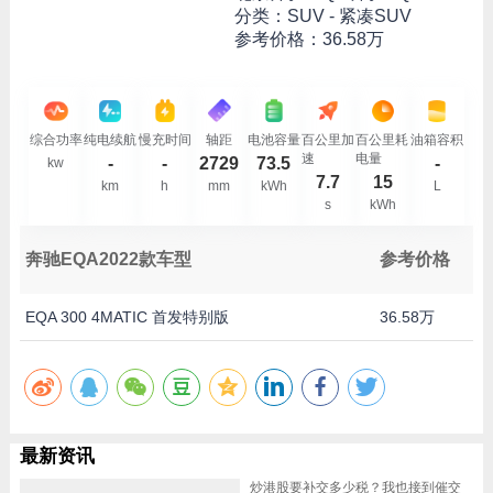
分类：SUV - 紧凑SUV
参考价格：
36.58万
综合功率
纯电续航
慢充时间
轴距
电池容量
百公里加
百公里耗
油箱容积
速
电量
-
-
2729
73.5
-
kw
7.7
15
km
h
mm
kWh
L
s
kWh
奔驰EQA2022款车型
参考价格
EQA 300 4MATIC 首发特别版
36.58万
最新资讯
炒港股要补交多少税？我也接到催交