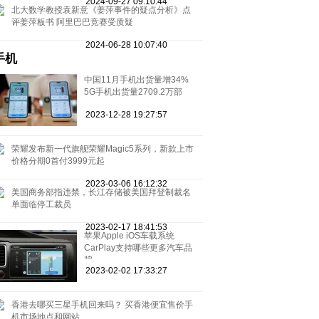
2024-09-27 09:10:44
北大数学教授袁新意《姜萍事件的疑点分析》点
评姜萍板书 阿里巴巴竞赛受质疑
2024-06-28 10:07:40
手机
中国11月手机出货量增34%
5G手机出货量2709.2万部
2023-12-28 19:27:57
荣耀发布新一代旗舰荣耀Magic5系列，新款上市
价格分期0首付3999元起
2023-03-06 16:12:32
美国商务部指违禁，长江存储被美国拜登制裁名
单面临停工裁员
2023-02-17 18:41:53
苹果Apple iOS车载系统
CarPlay支持哪些更多汽车品
牌
2023-02-02 17:33:27
香港去哪买三星手机回来吗？ 买香港便宜售价手
机市场地点和网站