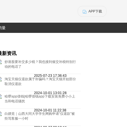
APP下载
销量
最新资讯
炒港股要补交多少税？我也接到催交补税特别行
动的电话了
2025-07-23 17:36:43
淘宝天猫仅退款属于诈骗吗？淘宝天猫开始部分
取消仅退款
2024-10-01 13:01:28
哈啰app借钱|哈啰借钱app下载安装免费小小上
当和电话骚扰
2024-10-01 11:22:38
白嫖党｜山西大同大学学生网购申请“仅退款”被
拒骂客服一小时