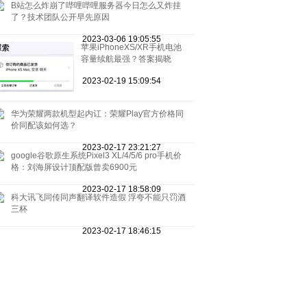
B站怎么炸崩了哔哩哔哩服务器今日怎么又炸挂
了？技术团队公开早先原因
2023-03-06 19:05:55
苹果iPhoneXS/XR手机电池
容量续航最强？答案揭晓
2023-02-19 15:09:54
华为荣耀两款机型起内讧：荣耀Play官方价格同
价同配该如何选？
2023-02-17 23:21:27
google谷歌原生系统Pixel3 XL/4/5/6 pro手机价
格：刘海屏设计顶配版曾卖6900元
2023-02-17 18:58:09
科大讯飞同传同声翻译软件造假 浮夸不能只罚酒
三杯
2023-02-17 18:46:15