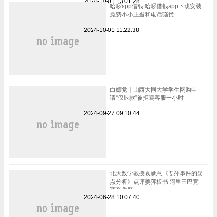
2024-10-01 13:01:28
哈啰app借钱|哈啰借钱app下载安装
免费小小上当和电话骚扰
2024-10-01 11:22:38
白嫖党｜山西大同大学学生网购申
请“仅退款”被拒骂客服一小时
2024-09-27 09:10:44
北大数学教授袁新意《姜萍事件的疑
点分析》点评姜萍板书 阿里巴巴竞
赛受质疑
2024-06-28 10:07:40