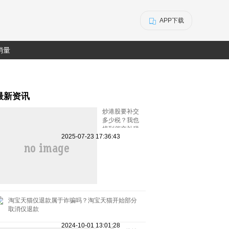
APP下载
销量
最新资讯
炒港股要补交
多少税？我也
接到催交补税
2025-07-23 17:36:43
特别行动的电
话了
淘宝天猫仅退款属于诈骗吗？淘宝天猫开始部分
取消仅退款
2024-10-01 13:01:28