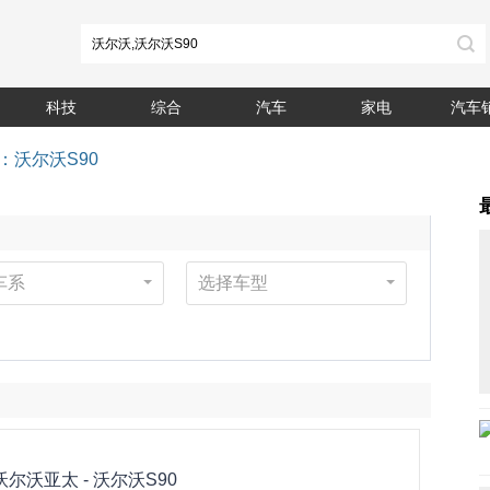
科技
综合
汽车
家电
汽车
：沃尔沃S90
车系
选择车型
沃尔沃亚太 -
沃尔沃S90