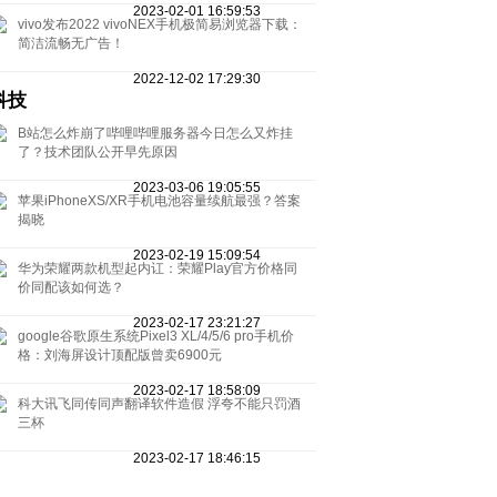
2023-02-01 16:59:53
vivo发布2022 vivoNEX手机极简易浏览器下载：
简洁流畅无广告！
2022-12-02 17:29:30
科技
B站怎么炸崩了哔哩哔哩服务器今日怎么又炸挂
了？技术团队公开早先原因
2023-03-06 19:05:55
苹果iPhoneXS/XR手机电池容量续航最强？答案
揭晓
2023-02-19 15:09:54
华为荣耀两款机型起内讧：荣耀Play官方价格同
价同配该如何选？
2023-02-17 23:21:27
google谷歌原生系统Pixel3 XL/4/5/6 pro手机价
格：刘海屏设计顶配版曾卖6900元
2023-02-17 18:58:09
科大讯飞同传同声翻译软件造假 浮夸不能只罚酒
三杯
2023-02-17 18:46:15