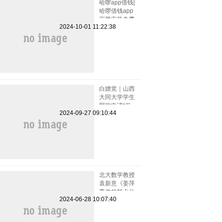
哈啰app借钱|
哈啰借钱app
下载安装免费
2024-10-01 11:22:38
小小上当和电
话骚扰
白嫖党｜山西
大同大学学生
网购申请“仅
2024-09-27 09:10:44
退款”被拒骂
客服一小时
北大数学教授
袁新意《姜萍
事件的疑点分
2024-06-28 10:07:40
析》点评姜萍
板书 阿里巴
巴竞赛受质疑