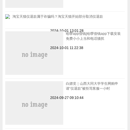
淘宝天猫仅退款属于诈骗吗？淘宝天猫开始部分取消仅退款
2024-10-01 13:01:28
哈啰app借钱|哈啰借钱app下载安装
免费小小上当和电话骚扰
2024-10-01 11:22:38
白嫖党｜山西大同大学学生网购申
请“仅退款”被拒骂客服一小时
2024-09-27 09:10:44