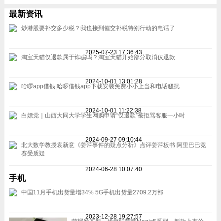
最新资讯
炒港股要补交多少税？我也接到催交补税特别行动的电话了
2025-07-23 17:36:43
淘宝天猫仅退款属于诈骗吗？淘宝天猫开始部分取消仅退款
2024-10-01 13:01:28
哈啰app借钱|哈啰借钱app下载安装免费小小上当和电话骚扰
2024-10-01 11:22:38
白嫖党｜山西大同大学学生网购申请“仅退款”被拒骂客服一小时
2024-09-27 09:10:44
北大数学教授袁新意《姜萍事件的疑点分析》点评姜萍板书 阿里巴巴竞
赛受质疑
2024-06-28 10:07:40
手机
中国11月手机出货量增34% 5G手机出货量2709.2万部
2023-12-28 19:27:57