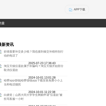
APP下载
销量
最新资讯
炒港股要补交多少税？我也接到催交补税特别行
动的电话了
2025-07-23 17:36:43
淘宝天猫仅退款属于诈骗吗？淘宝天猫开始部分
取消仅退款
2024-10-01 13:01:28
哈啰app借钱|哈啰借钱app下载安装免费小小上
当和电话骚扰
2024-10-01 11:22:38
白嫖党｜山西大同大学学生网购申请“仅退款”被
拒骂客服一小时