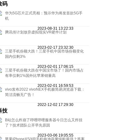
数码
华为5G芯片正式亮相：预示华为将发首款5G手
机
2023-08-31 13:22:33
腾讯传计划放弃虚拟现实VR硬件计划
2023-02-17 23:32:30
三星手机份额大跌！三星手机中国市场份额变化
国内仅剩3%
2023-02-01 17:06:15
三星手机份额大跌在中国没市场了！国内市场占
有率仅剩1%国外比苹果销量高
2023-02-01 16:59:53
vivo发布2022 vivoNEX手机极简易浏览器下载：
简洁流畅无广告！
2022-12-02 17:29:30
科技
B站怎么炸崩了哔哩哔哩服务器今日怎么又炸挂
了？技术团队公开早先原因
2023-03-06 19:05:55
苹果iPhoneXS/XR手机电池容量续航最强？答案