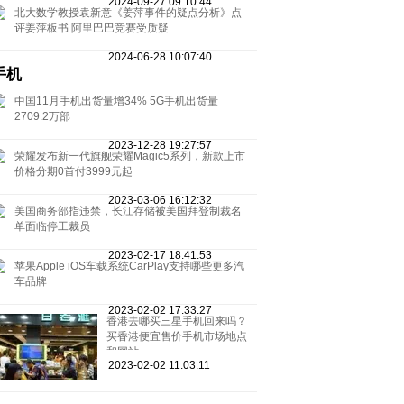
2024-09-27 09:10:44
北大数学教授袁新意《姜萍事件的疑点分析》点
评姜萍板书 阿里巴巴竞赛受质疑
2024-06-28 10:07:40
手机
中国11月手机出货量增34% 5G手机出货量
2709.2万部
2023-12-28 19:27:57
荣耀发布新一代旗舰荣耀Magic5系列，新款上市
价格分期0首付3999元起
2023-03-06 16:12:32
美国商务部指违禁，长江存储被美国拜登制裁名
单面临停工裁员
2023-02-17 18:41:53
苹果Apple iOS车载系统CarPlay支持哪些更多汽
车品牌
2023-02-02 17:33:27
香港去哪买三星手机回来吗？
买香港便宜售价手机市场地点
和网站
2023-02-02 11:03:11