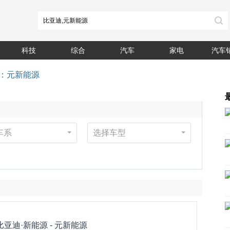
科技
综合
汽车
家电
汽车
：元新能源
车系
选择车型
比亚迪·新能源 -
元新能源