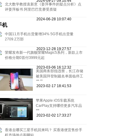
2024-09-27 09:10:44
北大数学教授袁新意《姜萍事件的疑点分析》点
评姜萍板书 阿里巴巴竞赛受质疑
2024-06-28 10:07:40
手机
中国11月手机出货量增34% 5G手机出货量
2709.2万部
2023-12-28 19:27:57
荣耀发布新一代旗舰荣耀Magic5系列，新款上市
价格分期0首付3999元起
2023-03-06 16:12:32
美国商务部指违禁，长江存储
被美国拜登制裁名单面临停工
裁员
2023-02-17 18:41:53
苹果Apple iOS车载系统
CarPlay支持哪些更多汽车品
牌
2023-02-02 17:33:27
香港去哪买三星手机回来吗？ 买香港便宜售价手
机市场地点和网站