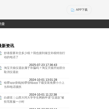
APP下载
销量
最新资讯
炒港股要补交多少税？我也接到催交补税特别行
动的电话了
2025-07-23 17:36:43
淘宝天猫仅退款属于诈骗吗？淘宝天猫开始部分
取消仅退款
2024-10-01 13:01:28
哈啰app借钱|哈啰借钱app下载安装免费小小上
当和电话骚扰
2024-10-01 11:22:38
白嫖党｜山西大同大学学生网购申请“仅退款”被
拒骂客服一小时