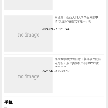
白嫖党｜山西大同大学学生网购申
请“仅退款”被拒骂客服一小时
2024-09-27 09:10:44
北大数学教授袁新意《姜萍事件的疑
点分析》点评姜萍板书 阿里巴巴竞
赛受质疑
2024-06-28 10:07:40
手机