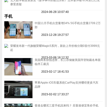
北大数学教授袁新意《姜萍事件的疑点分析》点评姜萍板书 阿里巴巴竞
赛受质疑
2024-06-28 10:07:40
手机
中国11月手机出货量增34% 5G手机出货量2709.2万
部
2023-12-28 19:27:57
荣耀发布新一代旗舰荣耀Magic5系列，新款上市价格分期0首付3999元
起
2023-03-06 16:12:32
美国商务部指违禁，长江存储被美国拜登制裁名单面
临停工裁员
2023-02-17 18:41:53
苹果Apple iOS车载系统CarPlay支持哪些更多汽车
品牌
2023-02-02 17:33:27
香港去哪买三星手机回来吗？ 买香港便宜售价手机