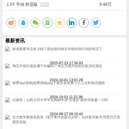
1.5T 手动 舒适版
9.48万
停产
最新资讯
炒港股要补交多少税？我也接到催交补税特别行动的电话了
2025-07-23 17:36:43
淘宝天猫仅退款属于诈骗吗？淘宝天猫开始部分取消仅退款
2024-10-01 13:01:28
哈啰app借钱|哈啰借钱app下载安装免费小小上当和电话骚扰
2024-10-01 11:22:38
白嫖党｜山西大同大学学生网购申请“仅退款”被拒骂客服一小时
2024-09-27 09:10:44
北大数学教授袁新意《姜萍事件的疑点分析》点评姜萍板书 阿里巴巴竞
赛受质疑