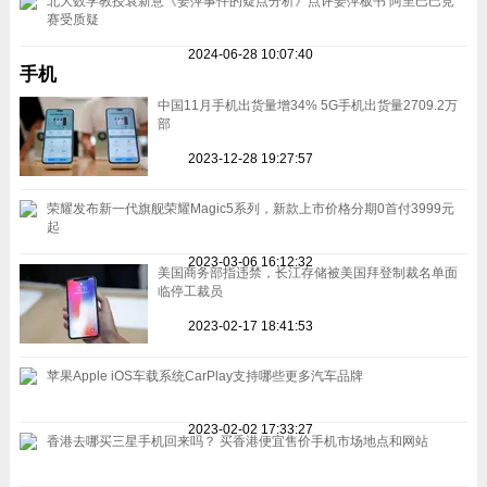
北大数学教授袁新意《姜萍事件的疑点分析》点评姜萍板书 阿里巴巴竞
赛受质疑
2024-06-28 10:07:40
手机
中国11月手机出货量增34% 5G手机出货量2709.2万
部
2023-12-28 19:27:57
荣耀发布新一代旗舰荣耀Magic5系列，新款上市价格分期0首付3999元
起
2023-03-06 16:12:32
美国商务部指违禁，长江存储被美国拜登制裁名单面
临停工裁员
2023-02-17 18:41:53
苹果Apple iOS车载系统CarPlay支持哪些更多汽车品牌
2023-02-02 17:33:27
香港去哪买三星手机回来吗？ 买香港便宜售价手机市场地点和网站