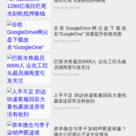
项目烂尾 光刻机抵押换钱
2023-02-16 15:53:18
谷歌GoogleDrive网云盘下载改
名“GoogleOne” 容量提升价格优惠
2023-02-16 13:34:45
巴斯夫将裁员6000人 众化工巨头裁
员潮再度引发关注
2023-02-13 16:49:06
人手不足 韵达快递客服回应大量包
裹派送异常没有收到
2023-02-07 15:25:20
资本微念与李子柒销声匿迹谁赢？
微念公司退出子柒文化股东