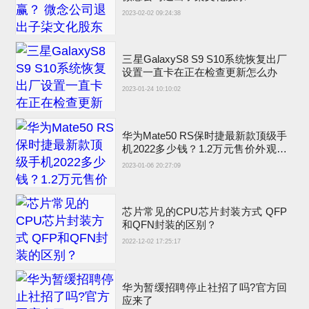
2023-02-02 09:24:38
三星GalaxyS8 S9 S10系统恢复出厂
设置一直卡在正在检查更新怎么办
2023-01-24 10:10:02
华为Mate50 RS保时捷最新款顶级手
机2022多少钱？1.2万元售价外观图
片吊打iPhone14
2023-01-06 20:27:09
芯片常见的CPU芯片封装方式 QFP
和QFN封装的区别？
2022-12-02 17:25:17
华为暂缓招聘停止社招了吗?官方回
应来了