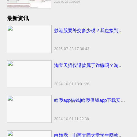
2022-09-22 10:00:07
最新资讯
炒港股要补交多少税？我也接到催交补税特别行动的电话了
2025-07-23 17:36:43
淘宝天猫仅退款属于诈骗吗？淘宝天猫开始部分取消仅退款
2024-10-01 13:01:28
哈啰app借钱|哈啰借钱app下载安装免费小小上当和电话骚扰
2024-10-01 11:22:38
白嫖党｜山西大同大学学生网购申请“仅退款”被拒骂客服一小时