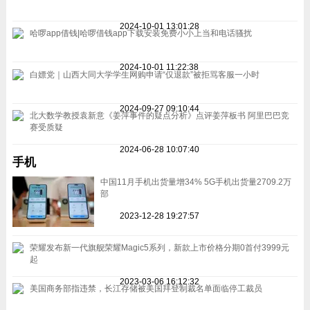
2024-10-01 13:01:28
哈啰app借钱|哈啰借钱app下载安装免费小小上当和电话骚扰
2024-10-01 11:22:38
白嫖党｜山西大同大学学生网购申请“仅退款”被拒骂客服一小时
2024-09-27 09:10:44
北大数学教授袁新意《姜萍事件的疑点分析》点评姜萍板书 阿里巴巴竞
赛受质疑
2024-06-28 10:07:40
手机
中国11月手机出货量增34% 5G手机出货量2709.2万
部
2023-12-28 19:27:57
荣耀发布新一代旗舰荣耀Magic5系列，新款上市价格分期0首付3999元
起
2023-03-06 16:12:32
美国商务部指违禁，长江存储被美国拜登制裁名单面临停工裁员