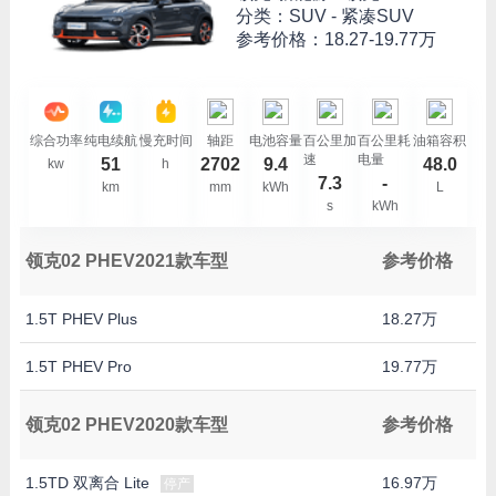
分类：SUV - 紧凑SUV
参考价格：
18.27-19.77万
综合功率
纯电续航
慢充时间
轴距
电池容量
百公里加
百公里耗
油箱容积
速
电量
51
2702
9.4
48.0
kw
h
7.3
-
km
mm
kWh
L
s
kWh
领克02 PHEV2021款车型
参考价格
1.5T PHEV Plus
18.27万
1.5T PHEV Pro
19.77万
领克02 PHEV2020款车型
参考价格
1.5TD 双离合 Lite
16.97万
停产