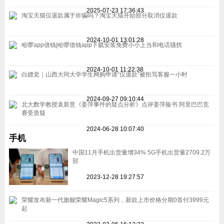
2025-07-23 17:36:43
淘宝天猫仅退款属于诈骗吗？淘宝天猫开始部分取消仅退款
2024-10-01 13:01:28
哈啰app借钱|哈啰借钱app下载安装免费小小上当和电话骚扰
2024-10-01 11:22:38
白嫖党｜山西大同大学学生网购申请“仅退款”被拒骂客服一小时
2024-09-27 09:10:44
北大数学教授袁新意《姜萍事件的疑点分析》点评姜萍板书 阿里巴巴竞
赛受质疑
2024-06-28 10:07:40
手机
中国11月手机出货量增34% 5G手机出货量2709.2万
部
2023-12-28 19:27:57
荣耀发布新一代旗舰荣耀Magic5系列，新款上市价格分期0首付3999元
起