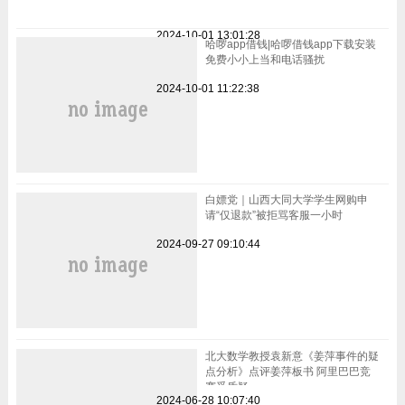
2024-10-01 13:01:28
哈啰app借钱|哈啰借钱app下载安装
免费小小上当和电话骚扰
2024-10-01 11:22:38
白嫖党｜山西大同大学学生网购申
请“仅退款”被拒骂客服一小时
2024-09-27 09:10:44
北大数学教授袁新意《姜萍事件的疑
点分析》点评姜萍板书 阿里巴巴竞
赛受质疑
2024-06-28 10:07:40