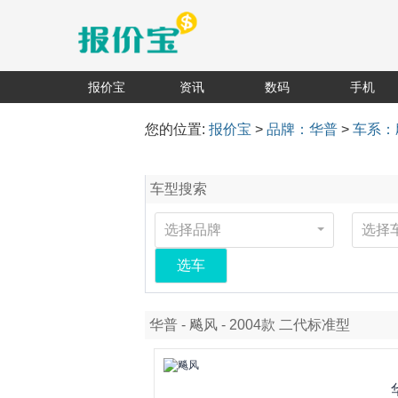
报价宝
资讯
数码
手机
您的位置:
报价宝
>
品牌：华普
>
车系：
车型搜索
选择品牌
选择
选车
华普 - 飚风 - 2004款 二代标准型