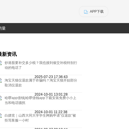
APP下载
销量
最新资讯
炒港股要补交多少税？我也接到催交补税特别行
动的电话了
2025-07-23 17:36:43
淘宝天猫仅退款属于诈骗吗？淘宝天猫开始部分
取消仅退款
2024-10-01 13:01:28
哈啰app借钱|哈啰借钱app下载安装免费小小上
当和电话骚扰
2024-10-01 11:22:38
白嫖党｜山西大同大学学生网购申请“仅退款”被
拒骂客服一小时