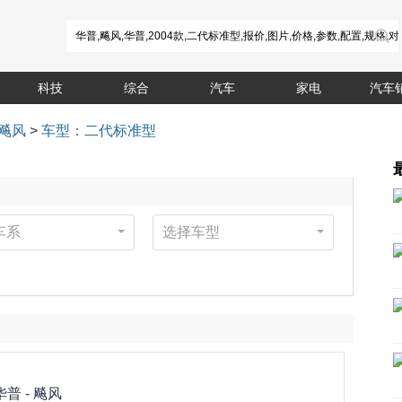
科技
综合
汽车
家电
汽车
飚风
>
车型：二代标准型
车系
选择车型
华普 -
飚风