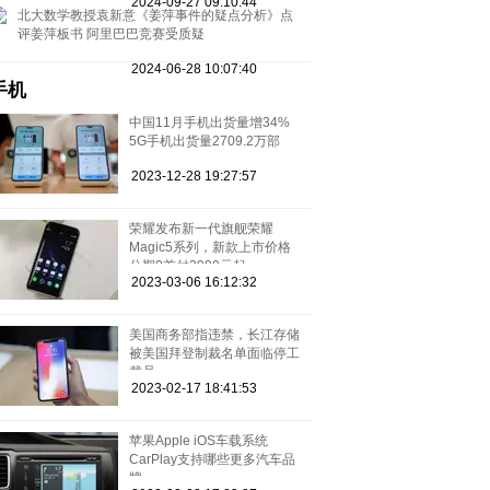
2024-09-27 09:10:44
北大数学教授袁新意《姜萍事件的疑点分析》点
评姜萍板书 阿里巴巴竞赛受质疑
2024-06-28 10:07:40
手机
中国11月手机出货量增34%
5G手机出货量2709.2万部
2023-12-28 19:27:57
荣耀发布新一代旗舰荣耀
Magic5系列，新款上市价格
分期0首付3999元起
2023-03-06 16:12:32
美国商务部指违禁，长江存储
被美国拜登制裁名单面临停工
裁员
2023-02-17 18:41:53
苹果Apple iOS车载系统
CarPlay支持哪些更多汽车品
牌