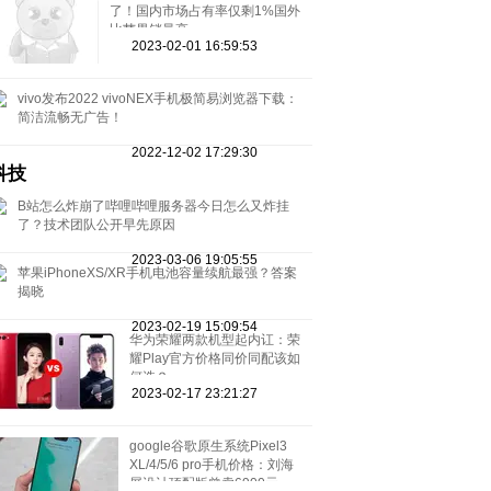
了！国内市场占有率仅剩1%国外
比苹果销量高
2023-02-01 16:59:53
vivo发布2022 vivoNEX手机极简易浏览器下载：
简洁流畅无广告！
2022-12-02 17:29:30
科技
B站怎么炸崩了哔哩哔哩服务器今日怎么又炸挂
了？技术团队公开早先原因
2023-03-06 19:05:55
苹果iPhoneXS/XR手机电池容量续航最强？答案
揭晓
2023-02-19 15:09:54
华为荣耀两款机型起内讧：荣
耀Play官方价格同价同配该如
何选？
2023-02-17 23:21:27
google谷歌原生系统Pixel3
XL/4/5/6 pro手机价格：刘海
屏设计顶配版曾卖6900元