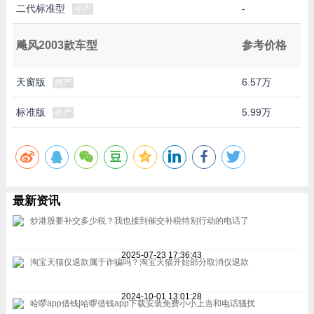
二代标准型
-
停产
飚风2003款车型
参考价格
天窗版
6.57万
停产
标准版
5.99万
停产
最新资讯
炒港股要补交多少税？我也接到催交补税特别行动的电话了
2025-07-23 17:36:43
淘宝天猫仅退款属于诈骗吗？淘宝天猫开始部分取消仅退款
2024-10-01 13:01:28
哈啰app借钱|哈啰借钱app下载安装免费小小上当和电话骚扰