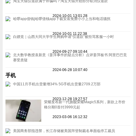
淘宝天猫仅退款属于诈骗吗？淘宝天猫开始部分取消仅退款
2024-10-01 13:01:28
哈啰app借钱|哈啰借钱app下载安装免费小小上当和电话骚扰
2024-10-01 11:22:38
白嫖党｜山西大同大学学生网购申请“仅退款”被拒骂客服一小时
2024-09-27 09:10:44
北大数学教授袁新意《姜萍事件的疑点分析》点评姜萍板书 阿里巴巴竞
赛受质疑
2024-06-28 10:07:40
手机
中国11月手机出货量增34% 5G手机出货量2709.2万部
2023-12-28 19:27:57
荣耀发布新一代旗舰荣耀Magic5系列，新款上市价
格分期0首付3999元起
2023-03-06 16:12:32
美国商务部指违禁，长江存储被美国拜登制裁名单面临停工裁员