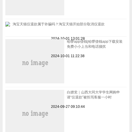
淘宝天猫仅退款属于诈骗吗？淘宝天猫开始部分取消仅退款
2024-10-01 13:01:28
哈啰app借钱|哈啰借钱app下载安装
免费小小上当和电话骚扰
2024-10-01 11:22:38
白嫖党｜山西大同大学学生网购申
请“仅退款”被拒骂客服一小时
2024-09-27 09:10:44