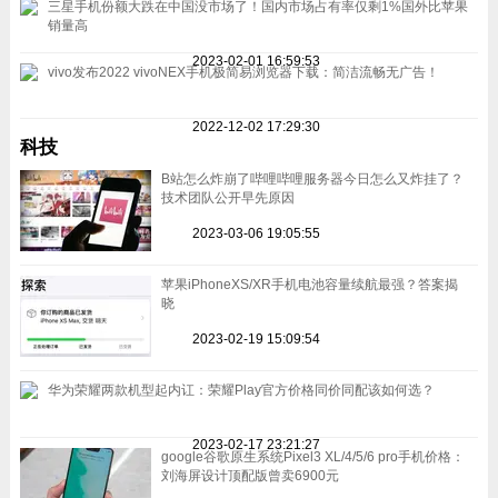
三星手机份额大跌在中国没市场了！国内市场占有率仅剩1%国外比苹果
销量高
2023-02-01 16:59:53
vivo发布2022 vivoNEX手机极简易浏览器下载：简洁流畅无广告！
2022-12-02 17:29:30
科技
B站怎么炸崩了哔哩哔哩服务器今日怎么又炸挂了？
技术团队公开早先原因
2023-03-06 19:05:55
苹果iPhoneXS/XR手机电池容量续航最强？答案揭
晓
2023-02-19 15:09:54
华为荣耀两款机型起内讧：荣耀Play官方价格同价同配该如何选？
2023-02-17 23:21:27
google谷歌原生系统Pixel3 XL/4/5/6 pro手机价格：
刘海屏设计顶配版曾卖6900元