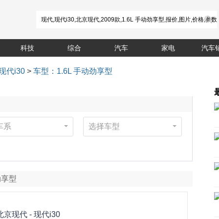
科技
综合
汽车
家电
汽车
现代i30
>
车型：1.6L 手动劲享型
车系
选择车型
动劲享型
北京现代 -
现代i30