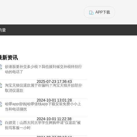
APP下载
销量
最新资讯
炒港股要补交多少税？我也接到催交补税特别行
动的电话了
2025-07-23 17:36:43
淘宝天猫仅退款属于诈骗吗？淘宝天猫开始部分
取消仅退款
2024-10-01 13:01:28
哈啰app借钱|哈啰借钱app下载安装免费小小上
当和电话骚扰
2024-10-01 11:22:38
白嫖党｜山西大同大学学生网购申请“仅退款”被
拒骂客服一小时