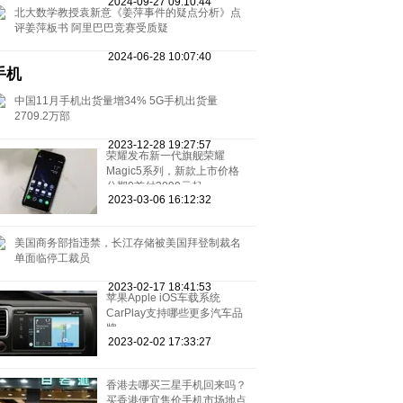
2024-09-27 09:10:44
北大数学教授袁新意《姜萍事件的疑点分析》点
评姜萍板书 阿里巴巴竞赛受质疑
2024-06-28 10:07:40
手机
中国11月手机出货量增34% 5G手机出货量
2709.2万部
2023-12-28 19:27:57
荣耀发布新一代旗舰荣耀
Magic5系列，新款上市价格
分期0首付3999元起
2023-03-06 16:12:32
美国商务部指违禁，长江存储被美国拜登制裁名
单面临停工裁员
2023-02-17 18:41:53
苹果Apple iOS车载系统
CarPlay支持哪些更多汽车品
牌
2023-02-02 17:33:27
香港去哪买三星手机回来吗？
买香港便宜售价手机市场地点