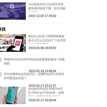
vivo发布2022 vivoNEX手机
极简易浏览器下载：简洁流畅
无广告！
2022-12-02 17:29:30
科技
B站怎么炸崩了哔哩哔哩服务
器今日怎么又炸挂了？技术团
队公开早先原因
2023-03-06 19:05:55
苹果iPhoneXS/XR手机电池容量续航最强？答案
揭晓
2023-02-19 15:09:54
华为荣耀两款机型起内讧：荣耀Play官方价格同
价同配该如何选？
2023-02-17 23:21:27
google谷歌原生系统Pixel3
XL/4/5/6 pro手机价格：刘海
屏设计顶配版曾卖6900元
2023-02-17 18:58:09