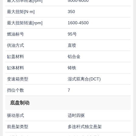
最大功率转速[rpm]
5000-6000
最大扭矩[N·m]
350
最大扭矩转速[rpm]
1600-4500
燃油标号
95号
供油方式
直喷
缸盖材料
铝合金
缸体材料
铸铁
变速箱类型
湿式双离合(DCT)
挡位个数
7
底盘制动
驱动形式
适时四驱
前悬架类型
多连杆式独立悬架