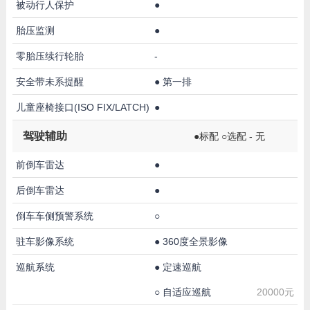
被动行人保护
●
胎压监测
●
零胎压续行轮胎
-
安全带未系提醒
●
第一排
儿童座椅接口(ISO FIX/LATCH)
●
驾驶辅助
●标配 ○选配 - 无
前倒车雷达
●
后倒车雷达
●
倒车车侧预警系统
○
驻车影像系统
●
360度全景影像
巡航系统
●
定速巡航
○
自适应巡航
20000元