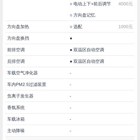
○
电动上下+前后调节
4000元
○
方向盘记忆
方向盘加热
○
选配
1000元
方向盘换挡
●
前排空调
●
双温区自动空调
后排空调
●
双温区自动空调
车载空气净化器
-
车内PM2.5过滤装置
-
负离子发生器
-
香氛系统
-
车载冰箱
-
主动降噪
-