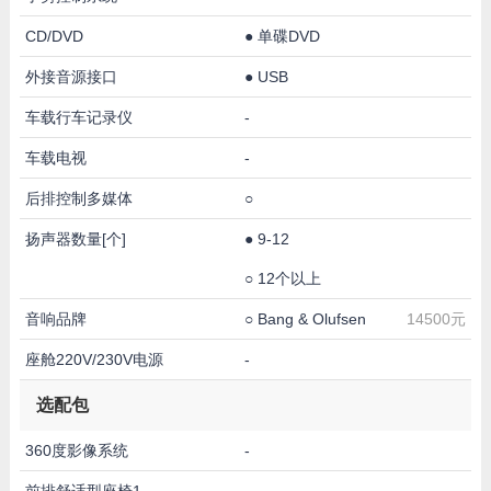
CD/DVD
●
单碟DVD
外接音源接口
●
USB
车载行车记录仪
-
车载电视
-
后排控制多媒体
○
扬声器数量[个]
●
9-12
○
12个以上
音响品牌
○
Bang & Olufsen
14500元
座舱220V/230V电源
-
选配包
360度影像系统
-
前排舒适型座椅1
-