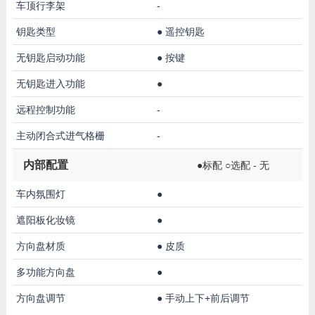
车顶行李架
-
钥匙类型
●
遥控钥匙
无钥匙启动功能
●
按键
无钥匙进入功能
●
远程控制功能
-
主动闭合式进气格栅
-
内部配置
●标配 ○选配 - 无
车内氛围灯
●
遮阳板化妆镜
●
方向盘材质
●
皮质
多功能方向盘
●
方向盘调节
●
手动上下+前后调节