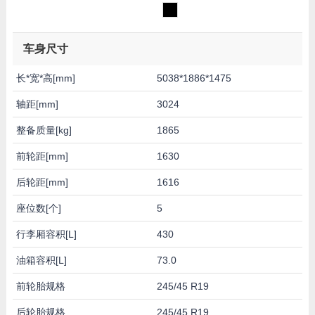
车身尺寸
长*宽*高[mm]
5038*1886*1475
轴距[mm]
3024
整备质量[kg]
1865
前轮距[mm]
1630
后轮距[mm]
1616
座位数[个]
5
行李厢容积[L]
430
油箱容积[L]
73.0
前轮胎规格
245/45 R19
后轮胎规格
245/45 R19