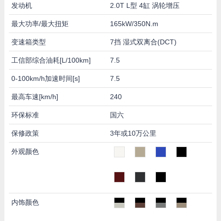
发动机
2.0T L型 4缸 涡轮增压
最大功率/最大扭矩
165kW/350N.m
变速箱类型
7挡 湿式双离合(DCT)
工信部综合油耗[L/100km]
7.5
0-100km/h加速时间[s]
7.5
最高车速[km/h]
240
环保标准
国六
保修政策
3年或10万公里
外观颜色
内饰颜色