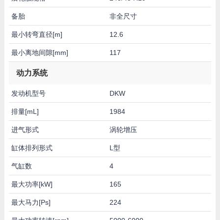
备胎
非全尺寸
最小转弯直径[m]
12.6
最小离地间隙[mm]
117
动力系统
发动机型号
DKW
排量[mL]
1984
进气形式
涡轮增压
缸体排列形式
L型
气缸数
4
最大功率[kW]
165
最大马力[Ps]
224