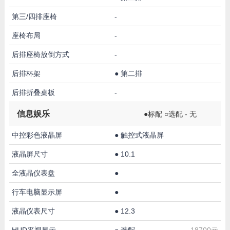
第三/四排座椅
-
座椅布局
-
后排座椅放倒方式
-
后排杯架
●
第二排
后排折叠桌板
-
信息娱乐
●标配 ○选配 - 无
中控彩色液晶屏
●
触控式液晶屏
液晶屏尺寸
●
10.1
全液晶仪表盘
●
行车电脑显示屏
●
液晶仪表尺寸
●
12.3
HUD平视显示
○
选配
18700元