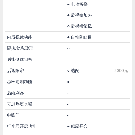
●
电动折叠
●
后视镜加热
○
后视镜记忆
内后视镜功能
●
自动防眩目
隔热/隐私玻璃
○
后排侧遮阳帘
-
后遮阳帘
○
选配
2000元
感应雨刷功能
●
后雨刷器
-
可加热喷水嘴
-
电吸门
-
行李厢开启功能
●
感应开合