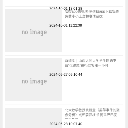
2024-10-01 13:01:28
哈啰app借钱|哈啰借钱app下载安装
免费小小上当和电话骚扰
2024-10-01 11:22:38
白嫖党｜山西大同大学学生网购申
请“仅退款”被拒骂客服一小时
2024-09-27 09:10:44
北大数学教授袁新意《姜萍事件的疑
点分析》点评姜萍板书 阿里巴巴竞
赛受质疑
2024-06-28 10:07:40