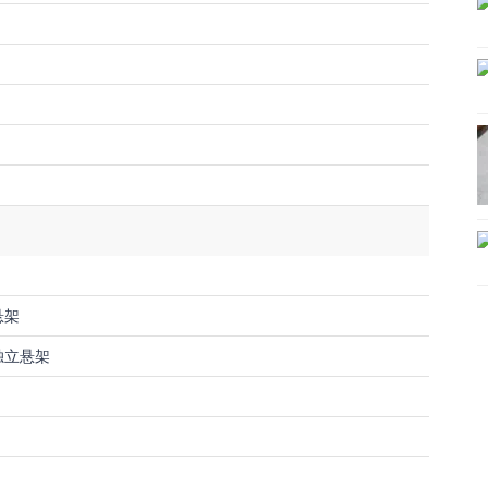
悬架
独立悬架