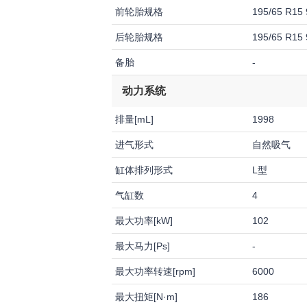
前轮胎规格
195/65 R15
后轮胎规格
195/65 R15
备胎
-
动力系统
排量[mL]
1998
进气形式
自然吸气
缸体排列形式
L型
气缸数
4
最大功率[kW]
102
最大马力[Ps]
-
最大功率转速[rpm]
6000
最大扭矩[N·m]
186