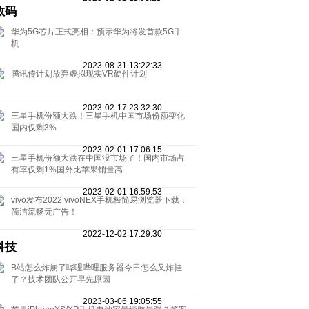
数码
华为5G芯片正式亮相：预示华为将发首款5G手
机
2023-08-31 13:22:33
腾讯传计划放弃虚拟现实VR硬件计划
2023-02-17 23:32:30
三星手机份额大跌！三星手机中国市场份额变化
国内仅剩3%
2023-02-01 17:06:15
三星手机份额大跌在中国没市场了！国内市场占
有率仅剩1%国外比苹果销量高
2023-02-01 16:59:53
vivo发布2022 vivoNEX手机极简易浏览器下载：
简洁流畅无广告！
2022-12-02 17:29:30
科技
B站怎么炸崩了哔哩哔哩服务器今日怎么又炸挂
了？技术团队公开早先原因
2023-03-06 19:05:55