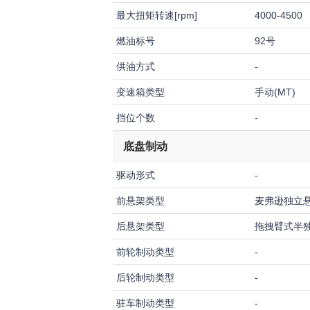
最大扭矩转速[rpm]
4000-4500
燃油标号
92号
供油方式
-
变速箱类型
手动(MT)
挡位个数
-
底盘制动
驱动形式
-
前悬架类型
麦弗逊独立
后悬架类型
拖拽臂式半
前轮制动类型
-
后轮制动类型
-
驻车制动类型
-