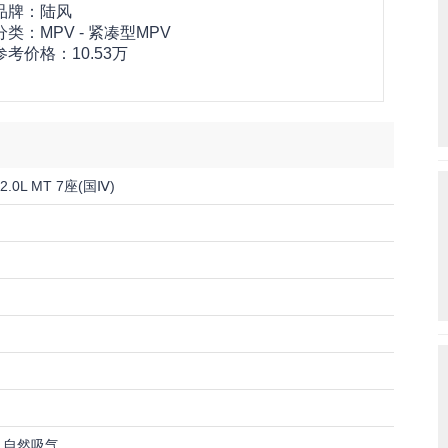
品牌：
陆风
分类：MPV - 紧凑型MPV
参考价格：
10.53万
2.0L MT 7座(国Ⅳ)
4缸 自然吸气