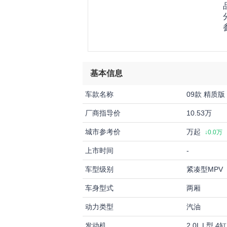
基本信息
车款名称
09款 精质版 
厂商指导价
10.53万
城市参考价
万起
↓0.0万
上市时间
-
车型级别
紧凑型MPV
车身型式
两厢
动力类型
汽油
发动机
2.0L L型 