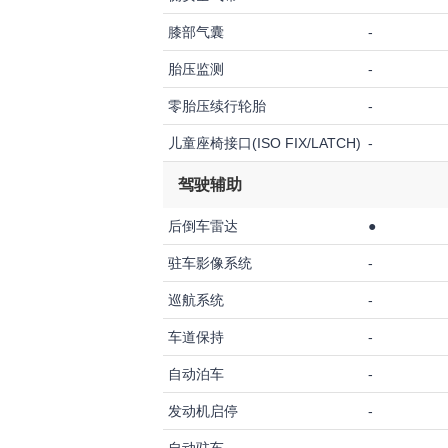
膝部气囊
-
胎压监测
-
零胎压续行轮胎
-
儿童座椅接口(ISO FIX/LATCH)
-
驾驶辅助
后倒车雷达
●
驻车影像系统
-
巡航系统
-
车道保持
-
自动泊车
-
发动机启停
-