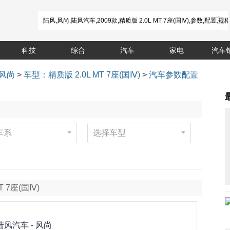
科技
综合
汽车
家电
汽车
风尚
>
车型：精质版 2.0L MT 7座(国Ⅳ)
>
汽车参数配置
车系
选择车型
T 7座(国Ⅳ)
陆风汽车 -
风尚