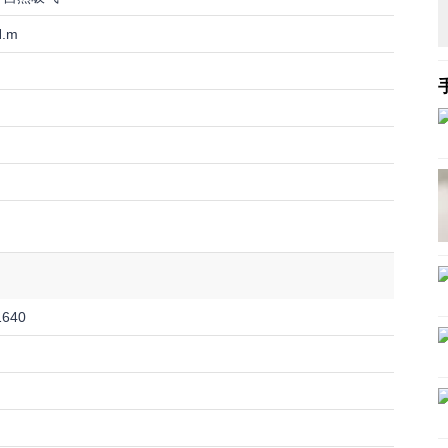
N.m
1640