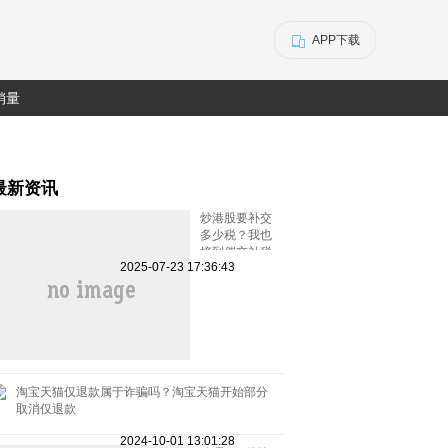
APP下载
销量
最新资讯
炒港股要补交
多少税？我也
接到催交补税
2025-07-23 17:36:43
特别行动的电
话了
淘宝天猫仅退款属于诈骗吗？淘宝天猫开始部分
取消仅退款
2024-10-01 13:01:28