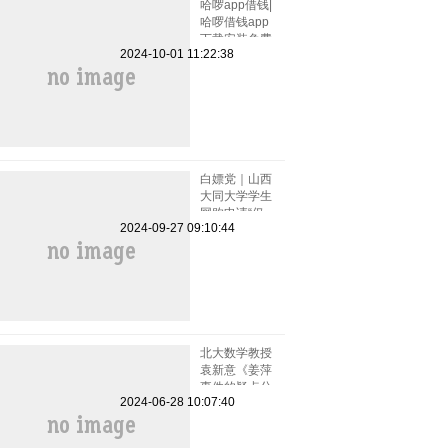
哈啰app借钱|
哈啰借钱app
下载安装免费
2024-10-01 11:22:38
小小上当和电
话骚扰
白嫖党｜山西
大同大学学生
网购申请“仅
2024-09-27 09:10:44
退款”被拒骂
客服一小时
北大数学教授
袁新意《姜萍
事件的疑点分
2024-06-28 10:07:40
析》点评姜萍
板书 阿里巴
巴竞赛受质疑