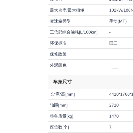
最大功率/最大扭矩
102kW/186
变速箱类型
手动(MT)
工信部综合油耗[L/100km]
-
环保标准
国三
保修政策
外观颜色
车身尺寸
长*宽*高[mm]
4410*1768*
轴距[mm]
2710
整备质量[kg]
1470
座位数[个]
7