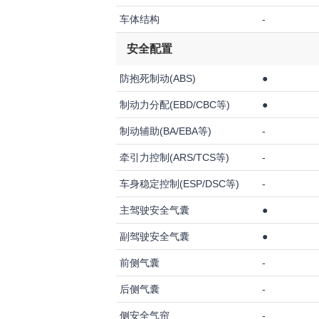
车体结构
-
安全配置
防抱死制动(ABS)
●
制动力分配(EBD/CBC等)
●
制动辅助(BA/EBA等)
-
牵引力控制(ARS/TCS等)
-
车身稳定控制(ESP/DSC等)
-
主驾驶安全气囊
●
副驾驶安全气囊
●
前侧气囊
-
后侧气囊
-
侧安全气帘
-