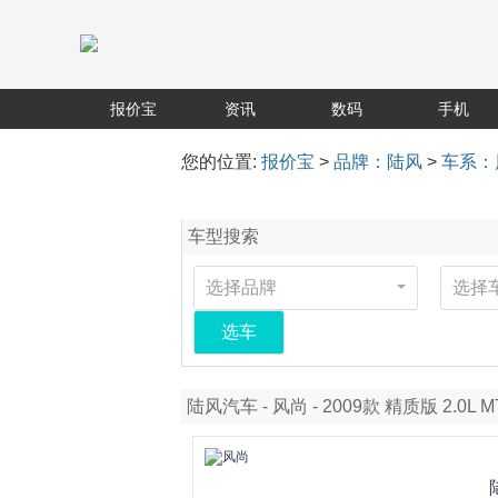
报价宝
资讯
数码
手机
您的位置:
报价宝
>
品牌：陆风
>
车系：
车型搜索
选择品牌
选择
选车
陆风汽车 - 风尚 - 2009款 精质版 2.0L M