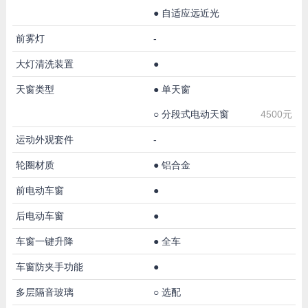
●
自适应远近光
前雾灯
-
大灯清洗装置
●
天窗类型
●
单天窗
○
分段式电动天窗
4500元
运动外观套件
-
轮圈材质
●
铝合金
前电动车窗
●
后电动车窗
●
车窗一键升降
●
全车
车窗防夹手功能
●
多层隔音玻璃
○
选配