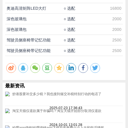
奥迪高清矩阵LED大灯
○
选配
16800
深色玻璃包
○
选配
2000
深色玻璃包
○
选配
2000
驾驶员侧座椅带记忆功能
○
选配
2500
驾驶员侧座椅带记忆功能
○
选配
2500
最新资讯
炒港股要补交多少税？我也接到催交补税特别行动的电话了
2025-07-23 17:36:43
淘宝天猫仅退款属于诈骗吗？淘宝天猫开始部分取消仅退款
2024-10-01 13:01:28
哈啰app借钱|哈啰借钱app下载安装免费小小上当和电话骚扰