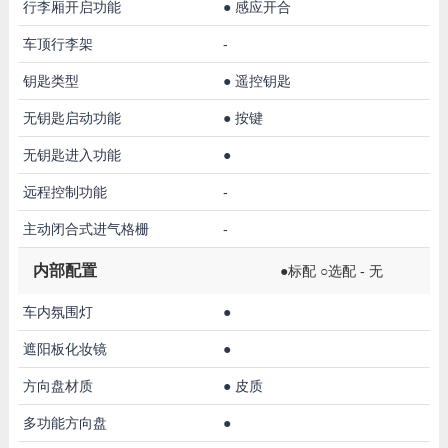
行李厢开启功能
●
感应开合
车顶行李架
-
钥匙类型
●
遥控钥匙
无钥匙启动功能
●
按键
无钥匙进入功能
●
远程控制功能
-
主动闭合式进气格栅
-
内部配置
●标配 ○选配 - 无
车内氛围灯
●
遮阳板化妆镜
●
方向盘材质
●
皮质
多功能方向盘
●