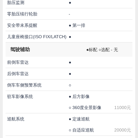
胎压监测
●
零胎压续行轮胎
-
安全带未系提醒
●
第一排
儿童座椅接口(ISO FIX/LATCH)
●
驾驶辅助
●标配 ○选配 - 无
前倒车雷达
●
后倒车雷达
●
倒车车侧预警系统
○
驻车影像系统
●
后方影像
○
360度全景影像
11000元
巡航系统
●
定速巡航
○
自适应巡航
20000元