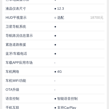
液晶仪表尺寸
●
12.3
HUD平视显示
○
选配
18700元
卫星导航系统
●
导航路况信息显示
●
紧急道路救援
●
蓝牙/车载电话
●
车载APP应用市场
-
车机网络
●
4G
车机WiFi功能
-
OTA升级
-
语音控制
●
智能语音控制
手机互联
●
支持CarPlay