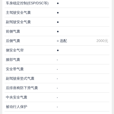
车身稳定控制(ESP/DSC等)
●
主驾驶安全气囊
●
副驾驶安全气囊
●
前侧气囊
●
后侧气囊
○
选配
2000元
侧安全气帘
●
膝部气囊
-
安全带气囊
-
副驾驶座垫式气囊
-
后排座椅防下滑气囊
-
中央安全气囊
-
被动行人保护
-