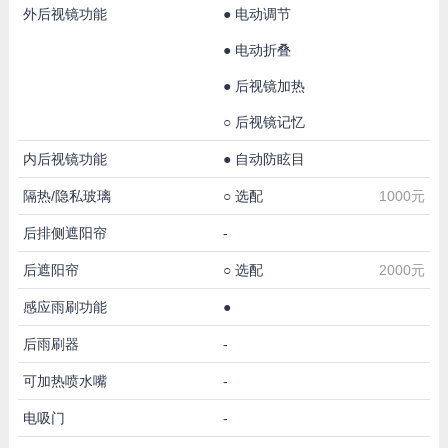
外后视镜功能
●
电动调节
●
电动折叠
●
后视镜加热
○
后视镜记忆
内后视镜功能
●
自动防眩目
隔热/隐私玻璃
○
选配
1000元
后排侧遮阳帘
-
后遮阳帘
○
选配
2000元
感应雨刷功能
●
后雨刷器
-
可加热喷水嘴
-
电吸门
-