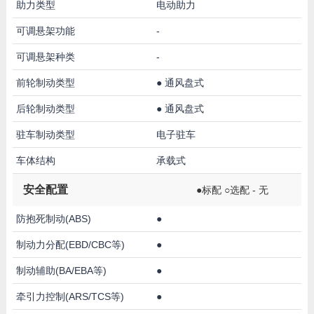
助力类型
电动助力
可调悬架功能
-
可调悬架种类
-
前轮制动类型
●
通风盘式
后轮制动类型
●
通风盘式
驻车制动类型
电子驻车
车体结构
承载式
安全配置
●标配 ○选配 - 无
防抱死制动(ABS)
●
制动力分配(EBD/CBC等)
●
制动辅助(BA/EBA等)
●
牵引力控制(ARS/TCS等)
●