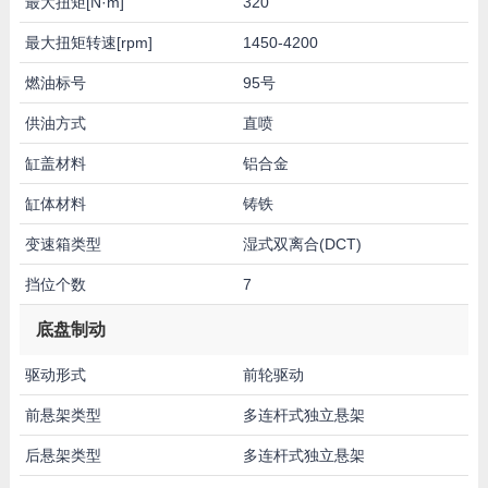
最大扭矩[N·m]
320
最大扭矩转速[rpm]
1450-4200
燃油标号
95号
供油方式
直喷
缸盖材料
铝合金
缸体材料
铸铁
变速箱类型
湿式双离合(DCT)
挡位个数
7
底盘制动
驱动形式
前轮驱动
前悬架类型
多连杆式独立悬架
后悬架类型
多连杆式独立悬架