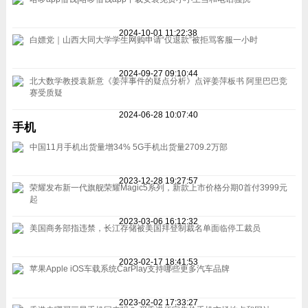
2024-10-01 11:22:38
白嫖党｜山西大同大学学生网购申请“仅退款”被拒骂客服一小时
2024-09-27 09:10:44
北大数学教授袁新意《姜萍事件的疑点分析》点评姜萍板书 阿里巴巴竞
赛受质疑
2024-06-28 10:07:40
手机
中国11月手机出货量增34% 5G手机出货量2709.2万部
2023-12-28 19:27:57
荣耀发布新一代旗舰荣耀Magic5系列，新款上市价格分期0首付3999元
起
2023-03-06 16:12:32
美国商务部指违禁，长江存储被美国拜登制裁名单面临停工裁员
2023-02-17 18:41:53
苹果Apple iOS车载系统CarPlay支持哪些更多汽车品牌
2023-02-02 17:33:27