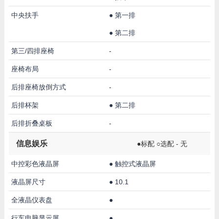
中央扶手
●
第一排
●
第二排
第三/四排座椅
-
座椅布局
-
后排座椅放倒方式
-
后排杯架
●
第二排
后排折叠桌板
-
信息娱乐
●标配 ○选配 - 无
中控彩色液晶屏
●
触控式液晶屏
液晶屏尺寸
●
10.1
全液晶仪表盘
●
行车电脑显示屏
●