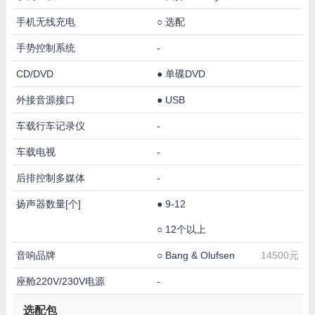
手机无线充电
○
选配
手势控制系统
-
CD/DVD
●
单碟DVD
外接音源接口
●
USB
车载行车记录仪
-
车载电视
-
后排控制多媒体
-
扬声器数量[个]
●
9-12
○
12个以上
音响品牌
○
Bang & Olufsen
14500元
座舱220V/230V电源
-
选配包