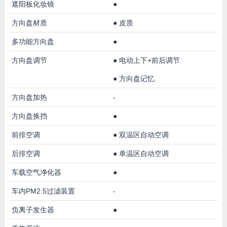
遮阳板化妆镜
●
方向盘材质
●
皮质
多功能方向盘
●
方向盘调节
●
电动上下+前后调节
●
方向盘记忆
方向盘加热
-
方向盘换挡
●
前排空调
●
双温区自动空调
后排空调
●
单温区自动空调
车载空气净化器
●
车内PM2.5过滤装置
-
负离子发生器
●