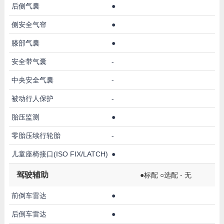
后侧气囊
●
侧安全气帘
●
膝部气囊
●
安全带气囊
-
中央安全气囊
-
被动行人保护
-
胎压监测
●
零胎压续行轮胎
-
儿童座椅接口(ISO FIX/LATCH)
●
驾驶辅助
●标配 ○选配 - 无
前倒车雷达
●
后倒车雷达
●