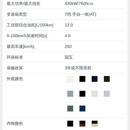
最大功率/最大扭矩
430kW/760N.m
变速箱类型
7挡 手自一体(AT)
工信部综合油耗[L/100km]
13.0
0-100km/h加速时间[s]
4.6
最高车速[km/h]
250
环保标准
国五
保修政策
3年或不限里程
外观颜色
内饰颜色