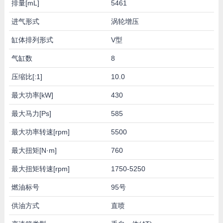
排量[mL]
5461
进气形式
涡轮增压
缸体排列形式
V型
气缸数
8
压缩比[:1]
10.0
最大功率[kW]
430
最大马力[Ps]
585
最大功率转速[rpm]
5500
最大扭矩[N·m]
760
最大扭矩转速[rpm]
1750-5250
燃油标号
95号
供油方式
直喷