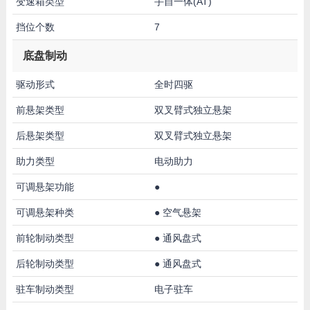
变速箱类型
手自一体(AT)
挡位个数
7
底盘制动
驱动形式
全时四驱
前悬架类型
双叉臂式独立悬架
后悬架类型
双叉臂式独立悬架
助力类型
电动助力
可调悬架功能
●
可调悬架种类
●
空气悬架
前轮制动类型
●
通风盘式
后轮制动类型
●
通风盘式
驻车制动类型
电子驻车