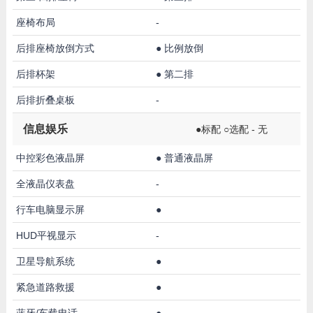
座椅布局
-
后排座椅放倒方式
●
比例放倒
后排杯架
●
第二排
后排折叠桌板
-
信息娱乐
●标配 ○选配 - 无
中控彩色液晶屏
●
普通液晶屏
全液晶仪表盘
-
行车电脑显示屏
●
HUD平视显示
-
卫星导航系统
●
紧急道路救援
●
蓝牙/车载电话
●