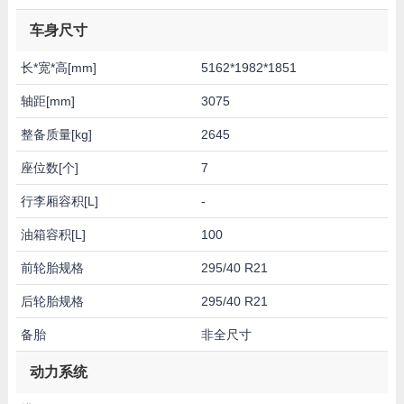
车身尺寸
长*宽*高[mm]
5162*1982*1851
轴距[mm]
3075
整备质量[kg]
2645
座位数[个]
7
行李厢容积[L]
-
油箱容积[L]
100
前轮胎规格
295/40 R21
后轮胎规格
295/40 R21
备胎
非全尺寸
动力系统