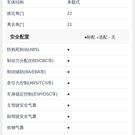
车体结构
承载式
接近角[°]
22
离去角[°]
21
安全配置
●标配 ○选配 - 无
防抱死制动(ABS)
●
制动力分配(EBD/CBC等)
●
制动辅助(BA/EBA等)
●
牵引力控制(ARS/TCS等)
●
车身稳定控制(ESP/DSC等)
●
主驾驶安全气囊
●
副驾驶安全气囊
●
前侧气囊
●