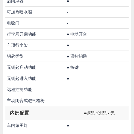
后雨刷器
●
可加热喷水嘴
-
电吸门
-
行李厢开启功能
●
电动开合
车顶行李架
●
钥匙类型
●
遥控钥匙
无钥匙启动功能
●
按键
无钥匙进入功能
●
远程控制功能
-
主动闭合式进气格栅
-
内部配置
●标配 ○选配 - 无
车内氛围灯
●