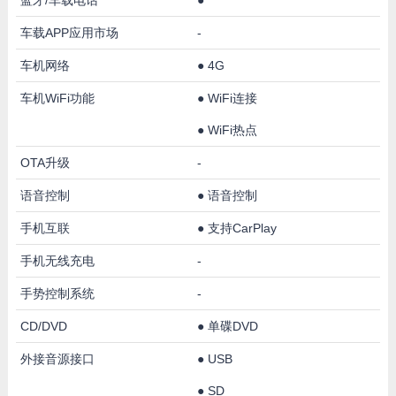
车载APP应用市场
-
车机网络
●
4G
车机WiFi功能
●
WiFi连接
●
WiFi热点
OTA升级
-
语音控制
●
语音控制
手机互联
●
支持CarPlay
手机无线充电
-
手势控制系统
-
CD/DVD
●
单碟DVD
外接音源接口
●
USB
●
SD